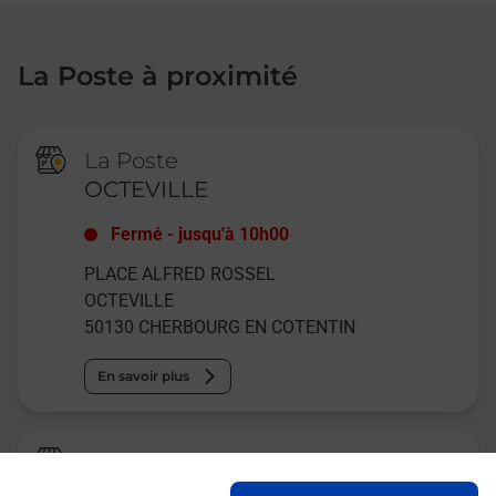
La Poste à proximité
La Poste
OCTEVILLE
Fermé
-
jusqu'à
10h00
PLACE ALFRED ROSSEL
OCTEVILLE
50130
CHERBOURG EN COTENTIN
En savoir plus
Relais Pickup
LA BOUTIK DES CREATEURS