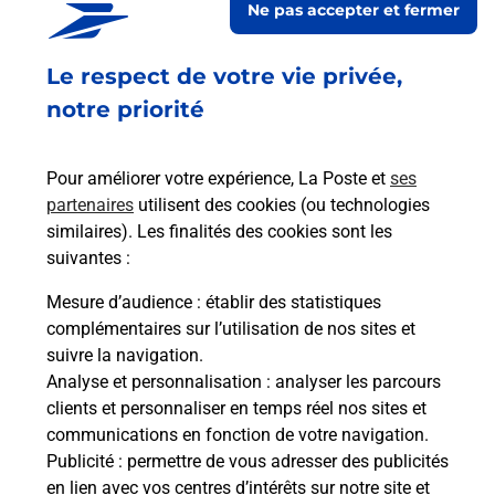
Ne pas accepter et fermer
Fermé
-
ouvre mardi à
09h30
Le respect de votre vie privée,
15 RUE ROGER SALENGRO
50130
CHERBOURG EN COTENTIN
notre priorité
En savoir plus
Pour améliorer votre expérience, La Poste et
ses
partenaires
utilisent des cookies (ou technologies
Malin !
similaires). Les finalités des cookies sont les
suivantes :
La Poste
Mesure d’audience
: établir des statistiques
en ligne
complémentaires sur l’utilisation de nos sites et
suivre la navigation.
Ouvert 24h/24
Analyse et personnalisation
: analyser les parcours
clients et personnaliser en temps réel nos sites et
En savoir plus
communications en fonction de votre navigation.
Publicité
: permettre de vous adresser des publicités
en lien avec vos centres d’intérêts sur notre site et