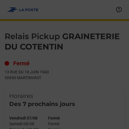
Le lien s'ouvre dans un nouvel onglet
Allez au contenu
Day of the Week
Get directions to Relais Pickup at 13 RUE DU 18 JUIN 1940 MA
Hours
Relais Pickup
GRAINETERIE
DU COTENTIN
Fermé
13 RUE DU 18 JUIN 1940
50690
MARTINVAST
Horaires
Des 7 prochains jours
Vendredi 07/08
Fermé
Samedi 08/08
Fermé