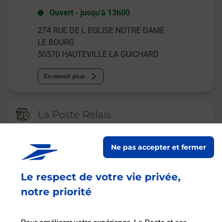
Ouvert
-
jusqu'à
13h00
274 RUE DE L EGLISE NOTRE DAME
LE BOURG
50570
HAUTEVILLE LA GUICHARD
En savoir plus
La Poste Relais
BELVAL AU PTIT BELVALAIS BAR
BURALISTE
Ne pas accepter et fermer
Fermé
-
jusqu'à
08h30
Le respect de votre vie privée,
1 RUE LOUIS CIROU
TABAC
notre priorité
50210
BELVAL