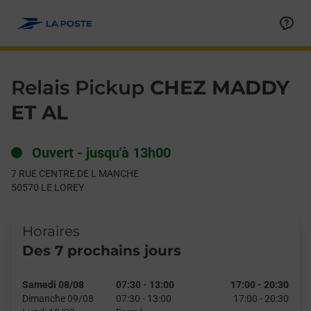
Le lien s'ouvre dans un nouvel onglet
Allez au contenu
Day of the Week
Get directions to Relais Pickup at 7 RUE CENTRE DE L MANCHE
Hours
Relais Pickup
CHEZ MADDY
ET AL
Ouvert
-
jusqu'à
13h00
7 RUE CENTRE DE L MANCHE
50570
LE LOREY
Horaires
Des 7 prochains jours
Samedi 08/08
07:30
-
13:00
17:00
-
20:30
Dimanche 09/08
07:30
-
13:00
17:00
-
20:30