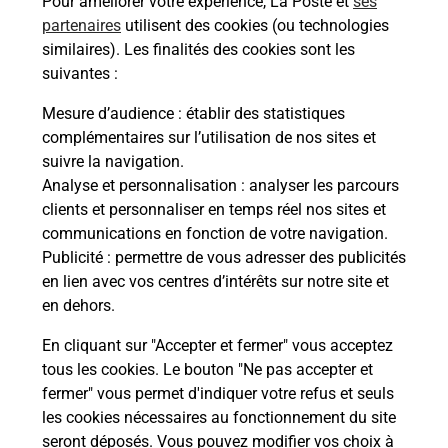
Pour améliorer votre expérience, La Poste et
ses
En savoir plus
partenaires
utilisent des cookies (ou technologies
similaires). Les finalités des cookies sont les
Malin !
suivantes :
Mesure d’audience
: établir des statistiques
La Poste
complémentaires sur l’utilisation de nos sites et
en ligne
suivre la navigation.
Analyse et personnalisation
: analyser les parcours
Ouvert 24h/24
clients et personnaliser en temps réel nos sites et
communications en fonction de votre navigation.
En savoir plus
Publicité
: permettre de vous adresser des publicités
en lien avec vos centres d’intérêts sur notre site et
en dehors.
Recherchez un autre point de contact
En cliquant sur "Accepter et fermer" vous acceptez
tous les cookies. Le bouton "Ne pas accepter et
fermer" vous permet d'indiquer votre refus et seuls
Localiser
Liste
Manche
LE LOREY
CHEZ MADDY ET AL
les cookies nécessaires au fonctionnement du site
seront déposés. Vous pouvez modifier vos choix à