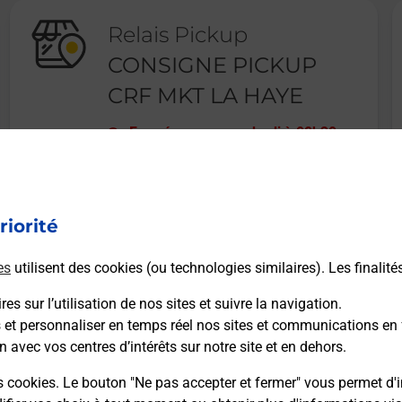
Relais Pickup
CONSIGNE PICKUP
CRF MKT LA HAYE
Fermé
-
ouvre vendredi à
08h30
19 PLACE DU GENERAL DE GAULLE
50250
LA HAYE
riorité
En savoir plus
es
utilisent des cookies (ou technologies similaires). Les finalité
es sur l’utilisation de nos sites et suivre la navigation.
s et personnaliser en temps réel nos sites et communications en 
n avec vos centres d’intérêts sur notre site et en dehors.
Recherchez un autre point de contact
s cookies. Le bouton "Ne pas accepter et fermer" vous permet d'i