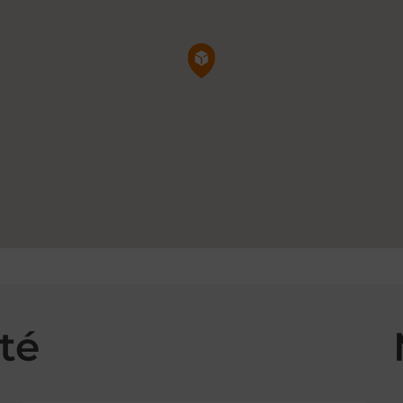
Pin de la carte
té