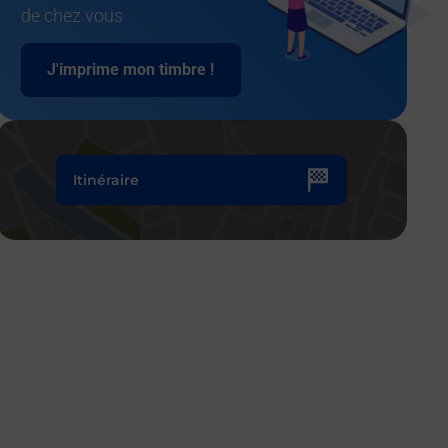
de chez vous
J'imprime mon timbre !
Itinéraire