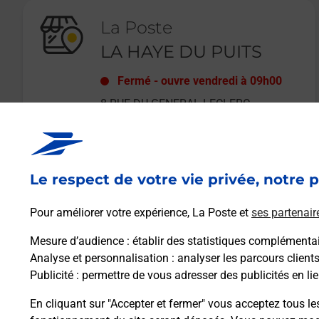
La Poste
LA HAYE DU PUITS
Fermé
-
ouvre vendredi à
09h00
8 RUE DU GENERAL LECLERC
LA HAYE DU PUITS
50250
LA HAYE
Le respect de votre vie privée, notre p
En savoir plus
Pour améliorer votre expérience, La Poste et
ses partenair
Mesure d’audience
: établir des statistiques complémentair
Analyse et personnalisation
: analyser les parcours client
Publicité
: permettre de vous adresser des publicités en lie
En cliquant sur "Accepter et fermer" vous acceptez tous le