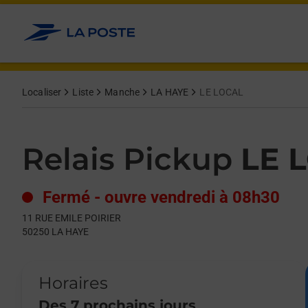
Le lien s'ouvre dans un nouvel onglet
Allez au contenu
Day of the Week
Get directions to Relais Pickup at 11 RUE EMILE POIRIER LA HA
Hours
Localiser
Liste
Manche
LA HAYE
LE LOCAL
Relais Pickup
LE 
Fermé
-
ouvre vendredi à
08h30
11 RUE EMILE POIRIER
50250
LA HAYE
Horaires
Des 7 prochains jours