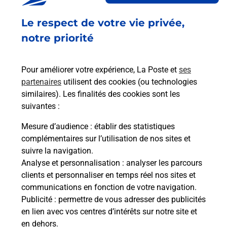
Ouvert
-
jusqu'à
19h00
Le respect de votre vie privée,
20 RUE DU JARDIN
50730
ST MARTIN DE LANDELLES
notre priorité
En savoir plus
Pour améliorer votre expérience, La Poste et
ses
partenaires
utilisent des cookies (ou technologies
Malin !
similaires). Les finalités des cookies sont les
suivantes :
La Poste
Mesure d’audience
: établir des statistiques
en ligne
complémentaires sur l’utilisation de nos sites et
suivre la navigation.
Ouvert 24h/24
Analyse et personnalisation
: analyser les parcours
clients et personnaliser en temps réel nos sites et
En savoir plus
communications en fonction de votre navigation.
Publicité
: permettre de vous adresser des publicités
en lien avec vos centres d’intérêts sur notre site et
Recherchez un autre point de contact
en dehors.