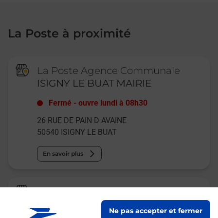
La Poste à proximité
La Poste Agence Communale
ISIGNY LE BUAT MAIRIE
Fermé
-
ouvre lundi à
08h30
26 RUE DE PAIN D AVAINE
50540
ISIGNY LE BUAT
En savoir plus
Relais Pickup
PROXI
Ne pas accepter et fermer