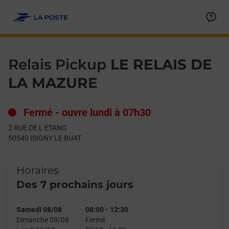
Le lien s'ouvre dans un nouvel onglet
Allez au contenu
Day of the Week
Get directions to Relais Pickup at 2 RUE DE L ETANG ISIGNY LE
Hours
Relais Pickup
LE RELAIS DE
LA MAZURE
Fermé
-
ouvre lundi à
07h30
2 RUE DE L ETANG
50540
ISIGNY LE BUAT
Horaires
Des 7 prochains jours
Samedi 08/08
08:00
-
12:30
Dimanche 09/08
Fermé