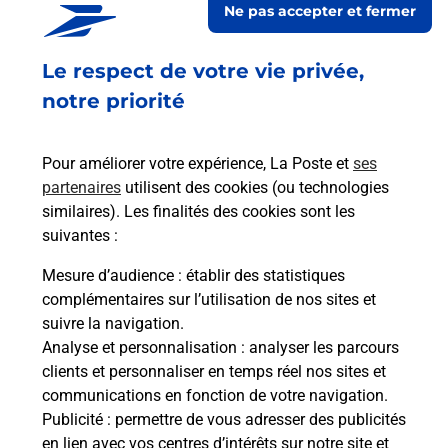
Ne pas accepter et fermer
Ouvert
-
jusqu'à
21h00
Le respect de votre vie privée,
425 RUE SAINT NICOLAS
50400
GRANVILLE
notre priorité
En savoir plus
Pour améliorer votre expérience, La Poste et
ses
partenaires
utilisent des cookies (ou technologies
Malin !
similaires). Les finalités des cookies sont les
suivantes :
La Poste
Mesure d’audience
: établir des statistiques
en ligne
complémentaires sur l’utilisation de nos sites et
suivre la navigation.
Ouvert 24h/24
Analyse et personnalisation
: analyser les parcours
clients et personnaliser en temps réel nos sites et
En savoir plus
communications en fonction de votre navigation.
Publicité
: permettre de vous adresser des publicités
en lien avec vos centres d’intérêts sur notre site et