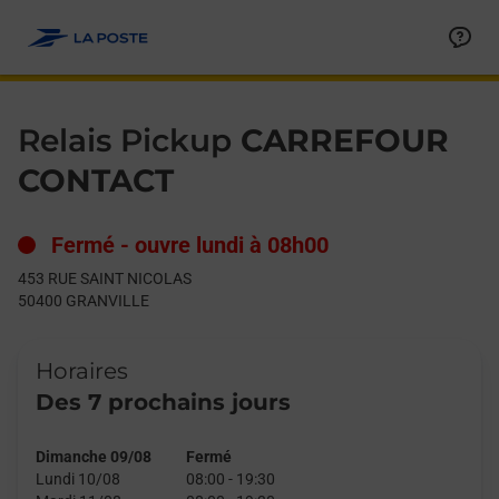
Le lien s'ouvre dans un nouvel onglet
Allez au contenu
Day of the Week
Get directions to Relais Pickup at 453 RUE SAINT NICOLAS GR
Hours
Relais Pickup
CARREFOUR
CONTACT
Fermé
-
ouvre lundi à
08h00
453 RUE SAINT NICOLAS
50400
GRANVILLE
Horaires
Des 7 prochains jours
Dimanche 09/08
Fermé
Lundi 10/08
08:00
-
19:30