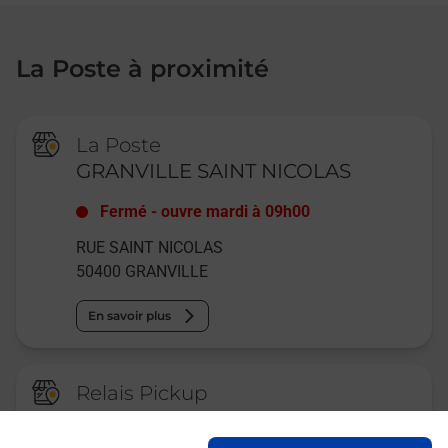
La Poste à proximité
La Poste
GRANVILLE SAINT NICOLAS
Fermé
-
ouvre mardi à
09h00
RUE SAINT NICOLAS
50400
GRANVILLE
En savoir plus
Relais Pickup
CONSIGNE PICKUP LAVO
GRANVILLE