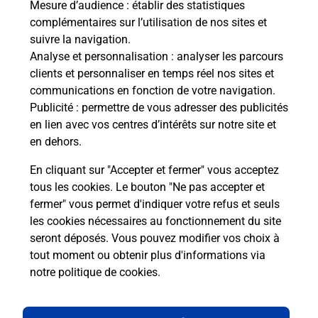
Mesure d’audience
: établir des statistiques
complémentaires sur l’utilisation de nos sites et
Comment La Poste participe-t-elle
suivre la navigation.
à votre sécurité au quotidien ?
Analyse et personnalisation
: analyser les parcours
clients et personnaliser en temps réel nos sites et
communications en fonction de votre navigation.
Puis-je passer mon code de la route
Publicité
: permettre de vous adresser des publicités
avec La Poste et sous quelles
en lien avec vos centres d’intérêts sur notre site et
conditions ?
en dehors.
En cliquant sur "Accepter et fermer" vous acceptez
tous les cookies. Le bouton "Ne pas accepter et
fermer" vous permet d'indiquer votre refus et seuls
Localiser
Liste
Manche
FLAMANVILLE
les cookies nécessaires au fonctionnement du site
seront déposés. Vous pouvez modifier vos choix à
tout moment ou obtenir plus d'informations via
notre politique de cookies
.
Plan du site