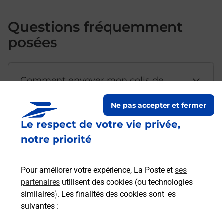
Questions fréquemment
posées
Comment envoyer mon colis de
chez moi ?
Ne pas accepter et fermer
Le respect de votre vie privée,
Est-il possible d’acheter un
notre priorité
emballage directement depuis un
bureau de Poste ?
Pour améliorer votre expérience, La Poste et
ses
partenaires
utilisent des cookies (ou technologies
Comment demander une
similaires). Les finalités des cookies sont les
modification de livraison ?
suivantes :