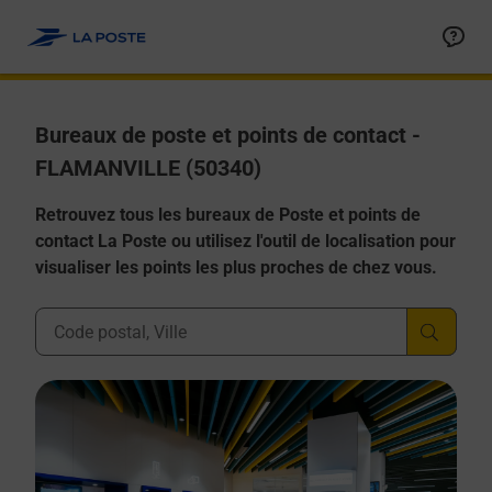
Allez au contenu
Afficher ou masquer la réponse
Afficher ou masquer la réponse
Afficher ou masquer la réponse
Afficher ou masquer la réponse
Afficher ou masquer la réponse
Bureaux de poste et points de contact -
FLAMANVILLE (50340)
Retrouvez tous les bureaux de Poste et points de
contact La Poste ou utilisez l'outil de localisation pour
visualiser les points les plus proches de chez vous.
Ville, Département, Code Postal