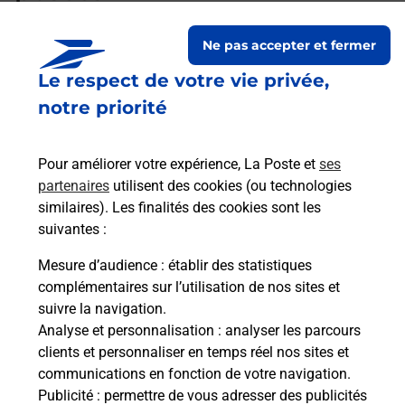
Ne pas accepter et fermer
Existe-il une différence pour
Le respect de votre vie privée,
l’inscription à l’épreuve du code
Auto ou Moto ?
notre priorité
Pour améliorer votre expérience, La Poste et
ses
Les éléments à apporter le jour de
partenaires
utilisent des cookies (ou technologies
l'examen auto ou moto ?
similaires). Les finalités des cookies sont les
suivantes :
Mesure d’audience
: établir des statistiques
Quelles sont les pièces d’identité
complémentaires sur l’utilisation de nos sites et
acceptées pour le passage de
suivre la navigation.
l'examen du code de la route auto
Analyse et personnalisation
: analyser les parcours
et moto ?
clients et personnaliser en temps réel nos sites et
communications en fonction de votre navigation.
Publicité
: permettre de vous adresser des publicités