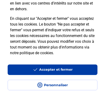
Qu'est-ce qu'un NEPH ?
en lien avec vos centres d’intérêts sur notre site et
en dehors.
En cliquant sur "Accepter et fermer" vous acceptez
tous les cookies. Le bouton "Ne pas accepter et
Localiser
Liste
Liste - examen code de la route
Manche - examen code de la route
fermer" vous permet d'indiquer votre refus et seuls
Cherbourg Octeville - examen code de la route
les cookies nécessaires au fonctionnement du site
seront déposés. Vous pouvez modifier vos choix à
tout moment ou obtenir plus d'informations via
notre politique de cookies
.
Plan du site
Accessibilité : partiellement conforme
Accepter et fermer
Conditions contractuelles
Personnaliser
Mentions légales
Données personnelles et cookies