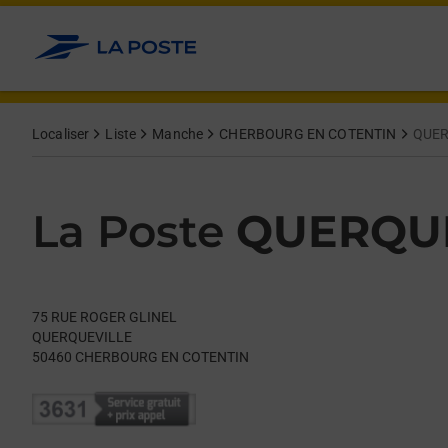
Le lien s'ouvre dans un nouvel onglet
Allez au contenu
Day of the Week
Get directions to La Poste at 75 RUE ROGER GLINEL CHERBO
Hours
Localiser
Liste
Manche
CHERBOURG EN COTENTIN
QUER
La Poste
QUERQU
75 RUE ROGER GLINEL
QUERQUEVILLE
50460
CHERBOURG EN COTENTIN