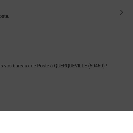
suiva
oste.
ans vos bureaux de Poste à QUERQUEVILLE (50460) !
ung dans vos bureaux de Poste à QUERQUEVILLE