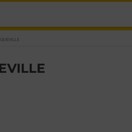
URG EN COTENTIN,
QUEVILLE
EVILLE