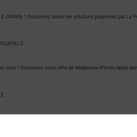
E (50460) ? Découvrez toutes les solutions proposées par La P
ez vous ? Découvrez notre offre de téléphones iPhone Apple d
hez vous ? Découvrez notre offre de téléphones mobiles Sams