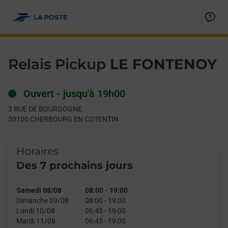
Le lien s'ouvre dans un nouvel onglet
Allez au contenu
Day of the Week
Get directions to Relais Pickup at 3 RUE DE BOURGOGNE CH
Hours
Relais Pickup
LE FONTENOY
Ouvert
-
jusqu'à
19h00
3 RUE DE BOURGOGNE
50100
CHERBOURG EN COTENTIN
Horaires
Des 7 prochains jours
Samedi 08/08
08:00
-
19:00
Dimanche 09/08
08:00
-
19:00
Lundi 10/08
06:45
-
19:00
Mardi 11/08
06:45
-
19:00