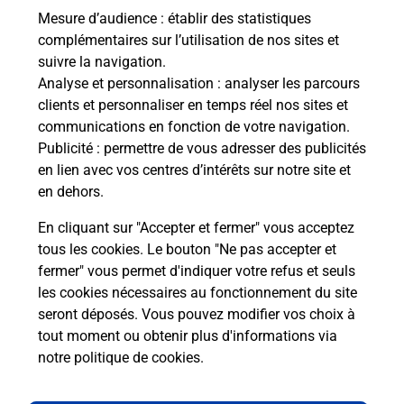
La Poste
Mesure d’audience
: établir des statistiques
en ligne
complémentaires sur l’utilisation de nos sites et
suivre la navigation.
Ouvert 24h/24
Analyse et personnalisation
: analyser les parcours
clients et personnaliser en temps réel nos sites et
En savoir plus
communications en fonction de votre navigation.
Publicité
: permettre de vous adresser des publicités
en lien avec vos centres d’intérêts sur notre site et
Recherchez un autre point de contact
en dehors.
En cliquant sur "Accepter et fermer" vous acceptez
tous les cookies. Le bouton "Ne pas accepter et
Localiser
Liste
Manche
CHERBOURG EN COTENTIN
fermer" vous permet d'indiquer votre refus et seuls
LE FONTENOY
les cookies nécessaires au fonctionnement du site
seront déposés. Vous pouvez modifier vos choix à
tout moment ou obtenir plus d'informations via
notre politique de cookies
.
Plan du site