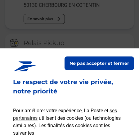
50130
CHERBOURG EN COTENTIN
En savoir plus
Relais Pickup
CONSIGNE PICKUP ESSO
OCTEVILLE
Ne pas accepter et fermer
Ouvert
-
jusqu'à
23h59
Le respect de votre vie privée,
2 RUE D ANJOU
50130
CHERBOURG EN COTENTIN
notre priorité
En savoir plus
Pour améliorer votre expérience, La Poste et
ses
partenaires
utilisent des cookies (ou technologies
Malin !
similaires). Les finalités des cookies sont les
suivantes :