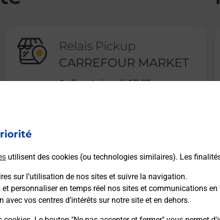
Relais Pickup
CARREFOUR MARKET
Ouvert
-
jusqu'à
19h30
1 RUE DE POMMENAUQUE
50500
CARENTAN
riorité
En savoir plus
es
utilisent des cookies (ou technologies similaires). Les finalité
es sur l’utilisation de nos sites et suivre la navigation.
s et personnaliser en temps réel nos sites et communications en 
n avec vos centres d’intérêts sur notre site et en dehors.
Recherchez un autre point de contact
s cookies. Le bouton "Ne pas accepter et fermer" vous permet d'i