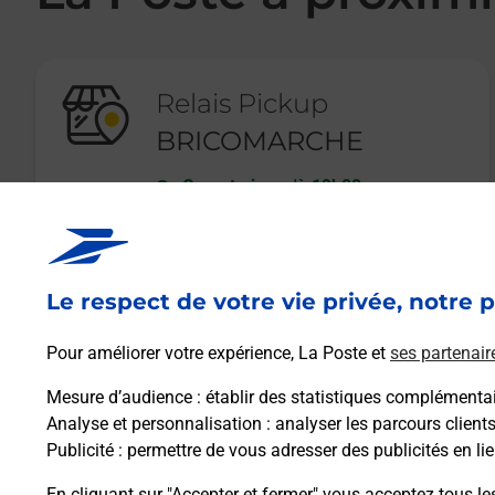
Relais Pickup
BRICOMARCHE
Ouvert
-
jusqu'à
19h00
RUE DE LA GUINGUETTE
50500
CARENTAN
Le respect de votre vie privée, notre p
En savoir plus
Pour améliorer votre expérience, La Poste et
ses partenair
Mesure d’audience
: établir des statistiques complémentair
Analyse et personnalisation
: analyser les parcours client
Publicité
: permettre de vous adresser des publicités en lie
En cliquant sur "Accepter et fermer" vous acceptez tous le