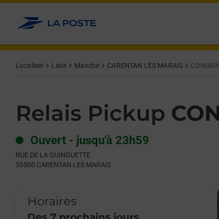
Le lien s'ouvre dans un nouvel onglet
Allez au contenu
Day of the Week
Get directions to Relais Pickup at RUE DE LA GUINGUETTE C
Hours
Localiser
Liste
Manche
CARENTAN LES MARAIS
CONSIG
Relais Pickup
CON
Ouvert
-
jusqu'à
23h59
RUE DE LA GUINGUETTE
50500
CARENTAN LES MARAIS
Horaires
Des 7 prochains jours