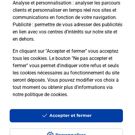
à votre sécurité au quotidien ?
Analyse et personnalisation
: analyser les parcours
clients et personnaliser en temps réel nos sites et
communications en fonction de votre navigation.
Puis-je passer mon code de la route
Publicité
: permettre de vous adresser des publicités
avec La Poste et sous quelles
en lien avec vos centres d’intérêts sur notre site et
conditions ?
en dehors.
En cliquant sur "Accepter et fermer" vous acceptez
tous les cookies. Le bouton "Ne pas accepter et
fermer" vous permet d'indiquer votre refus et seuls
Localiser
Liste
Manche
BUAIS LES MONTS
les cookies nécessaires au fonctionnement du site
seront déposés. Vous pouvez modifier vos choix à
tout moment ou obtenir plus d'informations via
notre politique de cookies
.
Plan du site
Accessibilité : partiellement conforme
Accepter et fermer
Conditions contractuelles