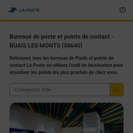
Allez au contenu
Afficher ou masquer la réponse
Afficher ou masquer la réponse
Afficher ou masquer la réponse
Afficher ou masquer la réponse
Afficher ou masquer la réponse
Bureaux de poste et points de contact -
BUAIS LES MONTS (50640)
Retrouvez tous les bureaux de Poste et points de
contact La Poste ou utilisez l'outil de localisation pour
visualiser les points les plus proches de chez vous.
Ville, Département, Code Postal