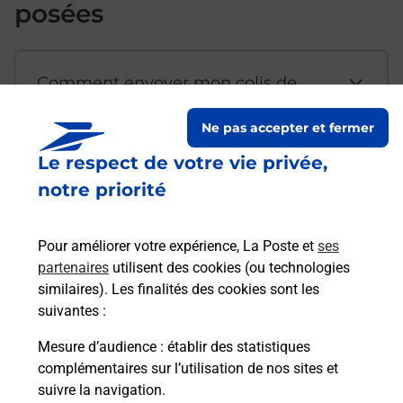
posées
Comment envoyer mon colis de
chez moi ?
Ne pas accepter et fermer
Le respect de votre vie privée,
Est-il possible d’acheter un
notre priorité
emballage directement depuis un
bureau de Poste ?
Pour améliorer votre expérience, La Poste et
ses
partenaires
utilisent des cookies (ou technologies
Comment demander une
similaires). Les finalités des cookies sont les
modification de livraison ?
suivantes :
Mesure d’audience
: établir des statistiques
complémentaires sur l’utilisation de nos sites et
Comment La Poste participe-t-elle
suivre la navigation.