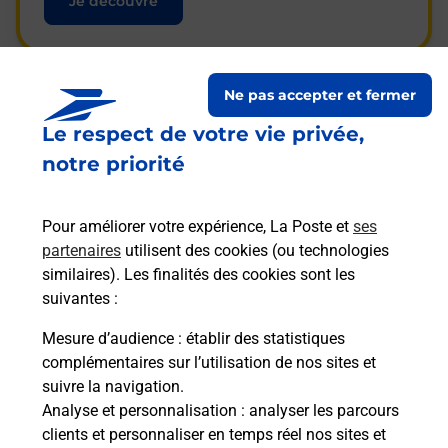
Je découvre
Ne pas accepter et fermer
Questions fréquemment
Le respect de votre vie privée,
posées
notre priorité
Pour améliorer votre expérience, La Poste et
ses
La téléassistance classique avec
partenaires
utilisent des cookies (ou technologies
médaillon d’alarme qu’est ce que
similaires). Les finalités des cookies sont les
c’est ?
suivantes :
Mesure d’audience
: établir des statistiques
complémentaires sur l’utilisation de nos sites et
Comment fonctionne la
suivre la navigation.
téléassistance classique ?
Analyse et personnalisation
: analyser les parcours
clients et personnaliser en temps réel nos sites et