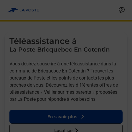
Allez au contenu
Afficher ou masquer la réponse
Afficher ou masquer la réponse
Afficher ou masquer la réponse
Téléassistance à
La Poste Bricquebec En Cotentin
Vous désirez souscrire à une téléassistance dans la
commune de Bricquebec En Cotentin ? Trouver les
bureaux de Poste et les points de contacts les plus
proches de vous. Découvrez les différentes offres de
téléassistance « Veiller sur mes parents » proposées
par La Poste pour répondre à vos besoins
En savoir plus
Localiser