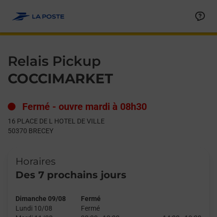
Le lien s'ouvre dans un nouvel onglet
Allez au contenu
Day of the Week
Get directions to Relais Pickup at 16 PLACE DE L HOTEL DE VI
Hours
Relais Pickup
COCCIMARKET
Fermé
-
ouvre mardi à
08h30
16 PLACE DE L HOTEL DE VILLE
50370
BRECEY
Horaires
Des 7 prochains jours
Dimanche 09/08
Fermé
Lundi 10/08
Fermé