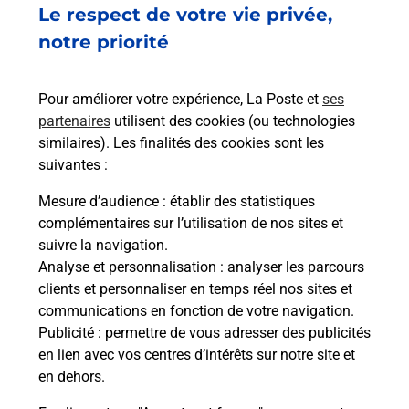
Ouvert
-
jusqu'à
23h59
Le respect de votre vie privée,
3 RUE JEANNE D ARC
notre priorité
50370
BRECEY
Pour améliorer votre expérience, La Poste et
ses
En savoir plus
partenaires
utilisent des cookies (ou technologies
similaires). Les finalités des cookies sont les
Malin !
suivantes :
Mesure d’audience
: établir des statistiques
La Poste
complémentaires sur l’utilisation de nos sites et
en ligne
suivre la navigation.
Analyse et personnalisation
: analyser les parcours
Ouvert 24h/24
clients et personnaliser en temps réel nos sites et
communications en fonction de votre navigation.
En savoir plus
Publicité
: permettre de vous adresser des publicités
en lien avec vos centres d’intérêts sur notre site et
en dehors.
Recherchez un autre point de contact