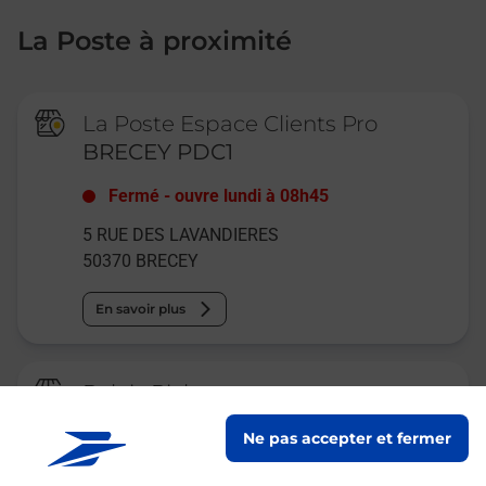
La Poste à proximité
La Poste Espace Clients Pro
BRECEY PDC1
Fermé
-
ouvre lundi à
08h45
5 RUE DES LAVANDIERES
50370
BRECEY
En savoir plus
Relais Pickup
CONSIGNE PICKUP SUPER U
Ne pas accepter et fermer
BRECEY