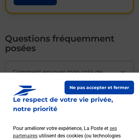
Questions fréquemment
posées
Comment envoyer mon colis de
chez moi ?
Ne pas accepter et fermer
Le respect de votre vie privée,
Est-il possible d’acheter un
notre priorité
emballage directement depuis un
bureau de Poste ?
Pour améliorer votre expérience, La Poste et
ses
partenaires
utilisent des cookies (ou technologies