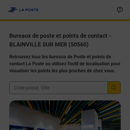
Allez au contenu
Afficher ou masquer la réponse
Afficher ou masquer la réponse
Afficher ou masquer la réponse
Afficher ou masquer la réponse
Afficher ou masquer la réponse
Bureaux de poste et points de contact -
BLAINVILLE SUR MER (50560)
Retrouvez tous les bureaux de Poste et points de
contact La Poste ou utilisez l'outil de localisation pour
visualiser les points les plus proches de chez vous.
Ville, Département, Code Postal