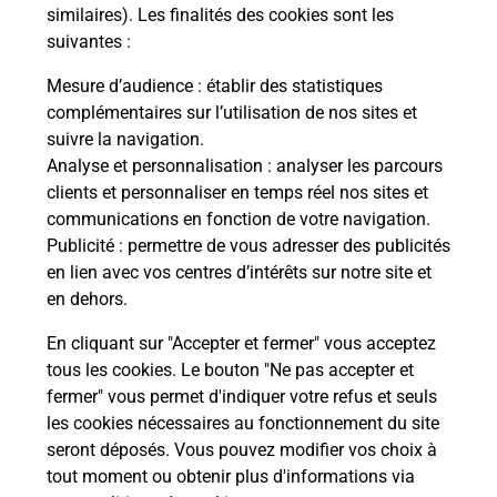
Comment demander une
similaires). Les finalités des cookies sont les
modification de livraison ?
suivantes :
Mesure d’audience
: établir des statistiques
complémentaires sur l’utilisation de nos sites et
Comment La Poste participe-t-elle
suivre la navigation.
à votre sécurité au quotidien ?
Analyse et personnalisation
: analyser les parcours
clients et personnaliser en temps réel nos sites et
communications en fonction de votre navigation.
Puis-je passer mon code de la route
Publicité
: permettre de vous adresser des publicités
avec La Poste et sous quelles
en lien avec vos centres d’intérêts sur notre site et
conditions ?
en dehors.
En cliquant sur "Accepter et fermer" vous acceptez
tous les cookies. Le bouton "Ne pas accepter et
fermer" vous permet d'indiquer votre refus et seuls
Localiser
Liste
Manche
BLAINVILLE SUR MER
les cookies nécessaires au fonctionnement du site
seront déposés. Vous pouvez modifier vos choix à
tout moment ou obtenir plus d'informations via