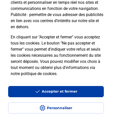
clients et personnaliser en temps réel nos sites et
communications en fonction de votre navigation.
Puis-je passer mon code de la route
Publicité
: permettre de vous adresser des publicités
avec La Poste et sous quelles
en lien avec vos centres d’intérêts sur notre site et
conditions ?
en dehors.
En cliquant sur "Accepter et fermer" vous acceptez
tous les cookies. Le bouton "Ne pas accepter et
fermer" vous permet d'indiquer votre refus et seuls
Localiser
Liste
Manche
BACILLY
les cookies nécessaires au fonctionnement du site
seront déposés. Vous pouvez modifier vos choix à
tout moment ou obtenir plus d'informations via
notre politique de cookies
.
Plan du site
Accessibilité : partiellement conforme
Accepter et fermer
Conditions contractuelles
Personnaliser
Mentions légales