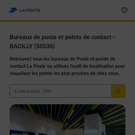
Allez au contenu
Afficher ou masquer la réponse
Afficher ou masquer la réponse
Afficher ou masquer la réponse
Afficher ou masquer la réponse
Afficher ou masquer la réponse
Bureaux de poste et points de contact -
BACILLY (50530)
Retrouvez tous les bureaux de Poste et points de
contact La Poste ou utilisez l'outil de localisation pour
visualiser les points les plus proches de chez vous.
Ville, Département, Code Postal