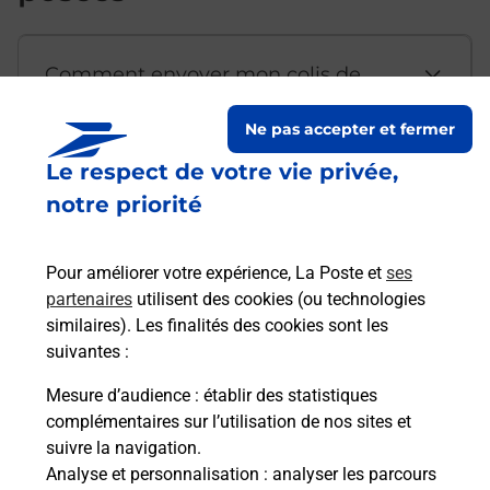
Comment envoyer mon colis de
chez moi ?
Ne pas accepter et fermer
Le respect de votre vie privée,
Est-il possible d’acheter un
notre priorité
emballage directement depuis un
bureau de Poste ?
Pour améliorer votre expérience, La Poste et
ses
partenaires
utilisent des cookies (ou technologies
Comment demander une
similaires). Les finalités des cookies sont les
modification de livraison ?
suivantes :
Mesure d’audience
: établir des statistiques
complémentaires sur l’utilisation de nos sites et
Comment La Poste participe-t-elle
suivre la navigation.
à votre sécurité au quotidien ?
Analyse et personnalisation
: analyser les parcours