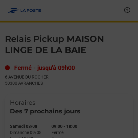
Le lien s'ouvre dans un nouvel onglet
Allez au contenu
Day of the Week
Get directions to Relais Pickup at 6 AVENUE DU ROCHER AVRA
Hours
Relais Pickup
MAISON
LINGE DE LA BAIE
Fermé
-
jusqu'à
09h00
6 AVENUE DU ROCHER
50300
AVRANCHES
Horaires
Des 7 prochains jours
Samedi 08/08
09:00
-
18:00
Dimanche 09/08
Fermé