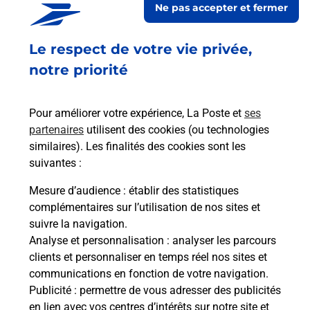
Ne pas accepter et fermer
Ouvert
-
jusqu'à
23h59
Le respect de votre vie privée,
1 RUE VICTOR LEMARCHAND
50300
ST SENIER SOUS AVRANCHES
notre priorité
En savoir plus
Pour améliorer votre expérience, La Poste et
ses
partenaires
utilisent des cookies (ou technologies
Malin !
similaires). Les finalités des cookies sont les
suivantes :
La Poste
Mesure d’audience
: établir des statistiques
en ligne
complémentaires sur l’utilisation de nos sites et
suivre la navigation.
Ouvert 24h/24
Analyse et personnalisation
: analyser les parcours
clients et personnaliser en temps réel nos sites et
En savoir plus
communications en fonction de votre navigation.
Publicité
: permettre de vous adresser des publicités
en lien avec vos centres d’intérêts sur notre site et