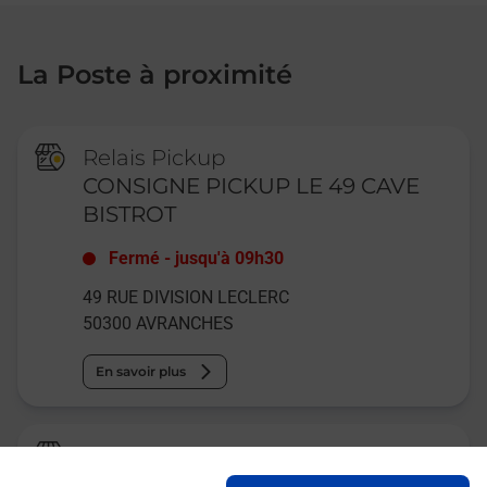
La Poste à proximité
Relais Pickup
CONSIGNE PICKUP LE 49 CAVE
BISTROT
Fermé
-
jusqu'à
09h30
49 RUE DIVISION LECLERC
50300
AVRANCHES
En savoir plus
Relais Pickup
CONSIGNE BUT AVRANCHES