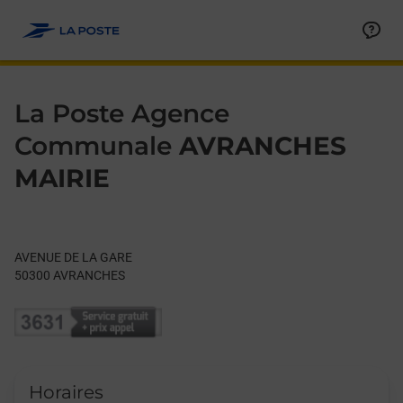
Le lien s'ouvre dans un nouvel onglet
Allez au contenu
Day of the Week
Get directions to La Poste Agence Communale at AVENUE DE
Hours
La Poste Agence
Communale
AVRANCHES
MAIRIE
AVENUE DE LA GARE
50300
AVRANCHES
Horaires