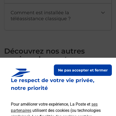
Comment est installée la
téléassistance classique ?
Découvrez nos autres
services dans votre
commune Agon Coutainville
Ne pas accepter et fermer
Le respect de votre vie privée,
notre priorité
Pour améliorer votre expérience, La Poste et
ses
partenaires
utilisent des cookies (ou technologies