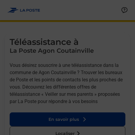
Allez au contenu
Afficher ou masquer la réponse
Afficher ou masquer la réponse
Afficher ou masquer la réponse
Téléassistance à
La Poste Agon Coutainville
Vous désirez souscrire à une téléassistance dans la
commune de Agon Coutainville ? Trouver les bureaux
de Poste et les points de contacts les plus proches de
vous. Découvrez les différentes offres de
téléassistance « Veiller sur mes parents » proposées
par La Poste pour répondre à vos besoins
En savoir plus
Localiser