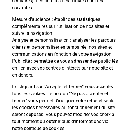
similaires). Les finalités des cookies sont les
suivantes :
Mesure d’audience
: établir des statistiques
S'inscrire au code de la route
complémentaires sur l’utilisation de nos sites et
suivre la navigation.
Vous cherchez à passer votre code de la route auto
Analyse et personnalisation
: analyser les parcours
ou moto dans la commune Agon Coutainville ?
clients et personnaliser en temps réel nos sites et
Découvrez toutes nos solutions.
communications en fonction de votre navigation.
Publicité
: permettre de vous adresser des publicités
En savoir plus
en lien avec vos centres d’intérêts sur notre site et
en dehors.
En cliquant sur "Accepter et fermer" vous acceptez
tous les cookies. Le bouton "Ne pas accepter et
Localiser
Liste
Liste - téléassistance
fermer" vous permet d'indiquer votre refus et seuls
Manche - téléassistance
Agon Coutainville - téléassistance
les cookies nécessaires au fonctionnement du site
seront déposés. Vous pouvez modifier vos choix à
tout moment ou obtenir plus d'informations via
notre politique de cookies
.