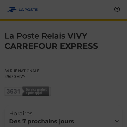
Le lien s'ouvre dans un nouvel onglet
Allez au contenu
Day of the Week
Get directions to La Poste Relais at 36 RUE NATIONALE VIVY,
Hours
La Poste Relais
VIVY
CARREFOUR EXPRESS
36 RUE NATIONALE
49680
VIVY
Horaires
Des 7 prochains jours