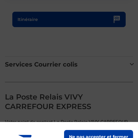
Le lien s'ouvre dans un nouvel onglet
Itinéraire
Services Courrier colis
La Poste Relais VIVY
CARREFOUR EXPRESS
Votre point de contact La Poste Relais VIVY CARREFOUR
EXPRESS vous accueille à VIVY pour répondre à vos
Ne pas accepter et fermer
besoins d'affranchissement Courrier-Colis.