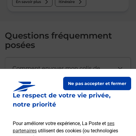
En savoir plus
Itinéraire
Questions fréquemment
posées
Comment envoyer mon colis de
chez moi ?
Ne pas accepter et fermer
Le respect de votre vie privée,
Est-il possible d’acheter un
notre priorité
emballage directement depuis un
bureau de Poste ?
Pour améliorer votre expérience, La Poste et
ses
partenaires
utilisent des cookies (ou technologies