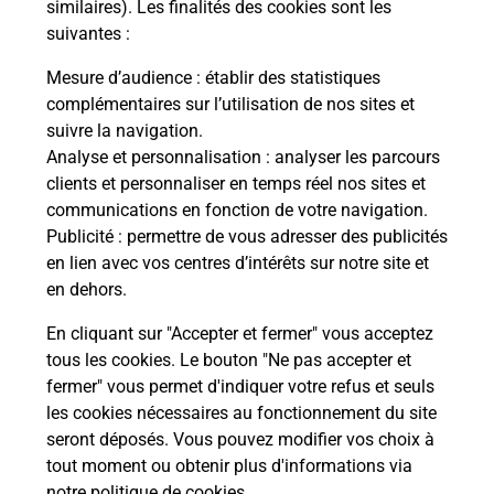
Comment demander une
similaires). Les finalités des cookies sont les
modification de livraison ?
suivantes :
Mesure d’audience
: établir des statistiques
complémentaires sur l’utilisation de nos sites et
Comment La Poste participe-t-elle
suivre la navigation.
à votre sécurité au quotidien ?
Analyse et personnalisation
: analyser les parcours
clients et personnaliser en temps réel nos sites et
communications en fonction de votre navigation.
Puis-je passer mon code de la route
Publicité
: permettre de vous adresser des publicités
avec La Poste et sous quelles
en lien avec vos centres d’intérêts sur notre site et
conditions ?
en dehors.
En cliquant sur "Accepter et fermer" vous acceptez
tous les cookies. Le bouton "Ne pas accepter et
fermer" vous permet d'indiquer votre refus et seuls
Localiser
Liste
Maine-et-Loire
ST SYLVAIN D ANJOU
les cookies nécessaires au fonctionnement du site
seront déposés. Vous pouvez modifier vos choix à
tout moment ou obtenir plus d'informations via
notre politique de cookies
.