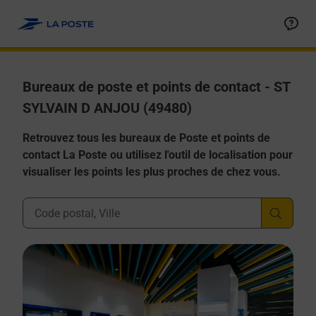
Allez au contenu
Afficher ou masquer la réponse
Afficher ou masquer la réponse
Afficher ou masquer la réponse
Afficher ou masquer la réponse
Afficher ou masquer la réponse
Bureaux de poste et points de contact - ST
SYLVAIN D ANJOU (49480)
Retrouvez tous les bureaux de Poste et points de
contact La Poste ou utilisez l'outil de localisation pour
visualiser les points les plus proches de chez vous.
Ville, Département, Code Postal