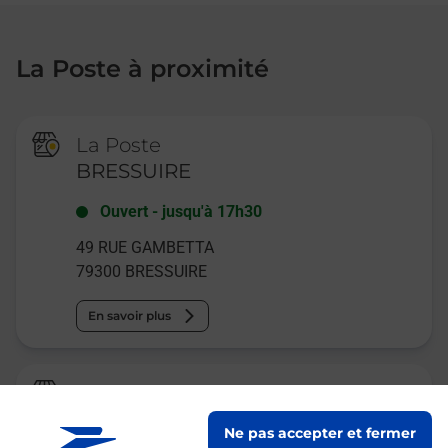
La Poste à proximité
La Poste
BRESSUIRE
Ouvert
-
jusqu'à
17h30
49 RUE GAMBETTA
79300
BRESSUIRE
En savoir plus
Relais Pickup
CALIPAGE LE FRENEAU
Ne pas accepter et fermer