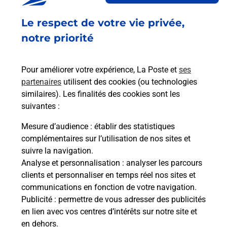
Ouvert
-
jusqu'à
18h30
Le respect de votre vie privée,
12 RUE DE LA VERGNE
79300
BRESSUIRE
notre priorité
En savoir plus
Pour améliorer votre expérience, La Poste et
ses
partenaires
utilisent des cookies (ou technologies
Malin !
similaires). Les finalités des cookies sont les
suivantes :
La Poste
Mesure d’audience
: établir des statistiques
en ligne
complémentaires sur l’utilisation de nos sites et
suivre la navigation.
Ouvert 24h/24
Analyse et personnalisation
: analyser les parcours
clients et personnaliser en temps réel nos sites et
En savoir plus
communications en fonction de votre navigation.
Publicité
: permettre de vous adresser des publicités
en lien avec vos centres d’intérêts sur notre site et
Recherchez un autre point de contact
en dehors.