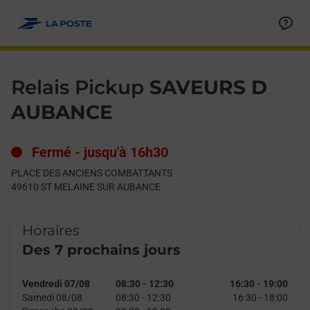
Le lien s'ouvre dans un nouvel onglet
Allez au contenu
Day of the Week
Get directions to Relais Pickup at PLACE DES ANCIENS CO
Hours
Relais Pickup
SAVEURS D
AUBANCE
Fermé
-
jusqu'à
16h30
PLACE DES ANCIENS COMBATTANTS
49610
ST MELAINE SUR AUBANCE
Horaires
Des 7 prochains jours
Vendredi 07/08
08:30
-
12:30
16:30
-
19:00
Samedi 08/08
08:30
-
12:30
16:30
-
18:00