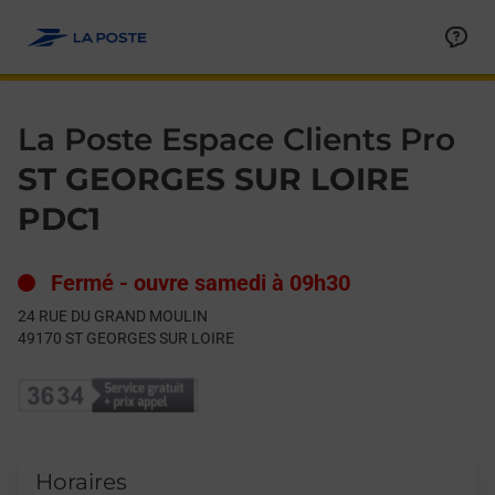
Le lien s'ouvre dans un nouvel onglet
Allez au contenu
Day of the Week
Get directions to La Poste Espace Clients Pro at 24 RUE DU
Hours
La Poste Espace Clients Pro
ST GEORGES SUR LOIRE
PDC1
Fermé
-
ouvre samedi à
09h30
24 RUE DU GRAND MOULIN
49170
ST GEORGES SUR LOIRE
Horaires