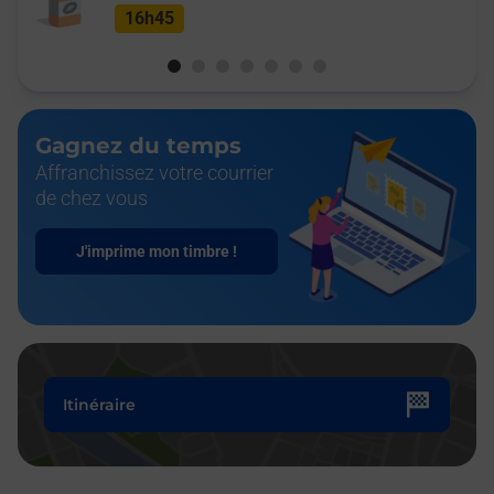
16h45
Gagnez du temps
Affranchissez votre courrier
de chez vous
J'imprime mon timbre !
Itinéraire