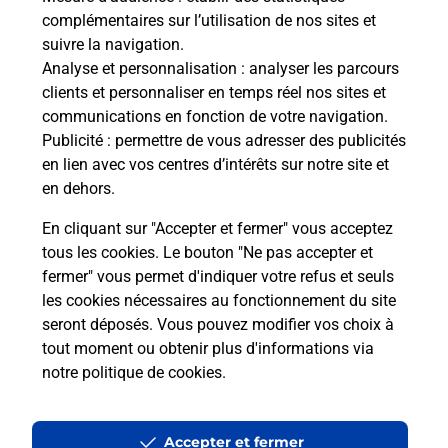
complémentaires sur l’utilisation de nos sites et
SQUARE DES MARONNIERS
suivre la navigation.
49170
ST MARTIN DU FOUILLOUX
Analyse et personnalisation
: analyser les parcours
clients et personnaliser en temps réel nos sites et
En savoir plus
communications en fonction de votre navigation.
Publicité
: permettre de vous adresser des publicités
Malin !
en lien avec vos centres d’intérêts sur notre site et
en dehors.
La Poste
En cliquant sur "Accepter et fermer" vous acceptez
en ligne
tous les cookies. Le bouton "Ne pas accepter et
fermer" vous permet d'indiquer votre refus et seuls
Ouvert 24h/24
les cookies nécessaires au fonctionnement du site
seront déposés. Vous pouvez modifier vos choix à
En savoir plus
tout moment ou obtenir plus d'informations via
notre politique de cookies
.
Recherchez un autre point de contact
Accepter et fermer