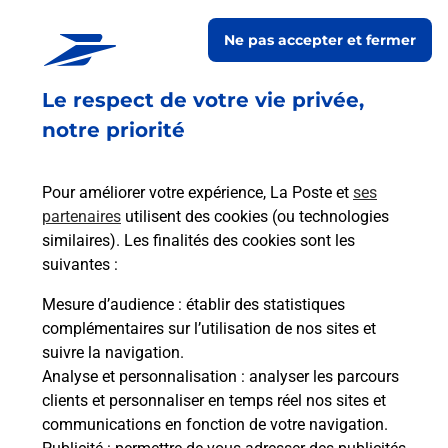
BLEU pour répondre à vos besoins d'affranchissement
Ne pas accepter et fermer
Courrier-Colis.
Le respect de votre vie privée,
Retrouvez toutes nos offres en ligne sur notre site
notre priorité
Pour améliorer votre expérience, La Poste et
ses
partenaires
utilisent des cookies (ou technologies
similaires). Les finalités des cookies sont les
suivantes :
Mesure d’audience
: établir des statistiques
complémentaires sur l’utilisation de nos sites et
suivre la navigation.
Analyse et personnalisation
: analyser les parcours
clients et personnaliser en temps réel nos sites et
communications en fonction de votre navigation.