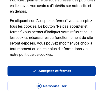
Publicité
: permettre de vous adresser des publicités
en lien avec vos centres d’intérêts sur notre site et
en dehors.
En cliquant sur "Accepter et fermer" vous acceptez
tous les cookies. Le bouton "Ne pas accepter et
Localiser
Liste
Maine-et-Loire
SEGRE EN ANJOU BLEU
fermer" vous permet d'indiquer votre refus et seuls
NOYANT LA GRAVOYERE PROXI
les cookies nécessaires au fonctionnement du site
seront déposés. Vous pouvez modifier vos choix à
tout moment ou obtenir plus d'informations via
notre politique de cookies
.
Plan du site
Accessibilité : partiellement conforme
Accepter et fermer
Conditions contractuelles
Personnaliser
Mentions légales
Données personnelles et cookies