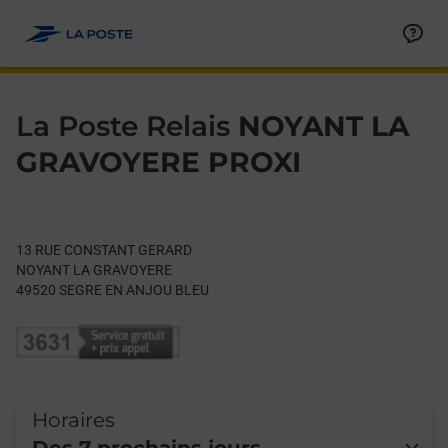
Le lien s'ouvre dans un nouvel onglet
Allez au contenu
Day of the Week
Get directions to La Poste Relais at 13 RUE CONSTANT GERA
Hours
La Poste Relais
NOYANT LA
GRAVOYERE PROXI
13 RUE CONSTANT GERARD
NOYANT LA GRAVOYERE
49520
SEGRE EN ANJOU BLEU
Horaires