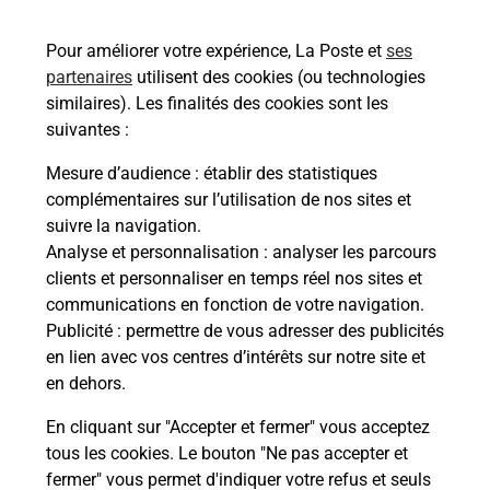
49400
SAUMUR
Pour améliorer votre expérience, La Poste et
ses
En savoir plus
partenaires
utilisent des cookies (ou technologies
similaires). Les finalités des cookies sont les
Malin !
suivantes :
Mesure d’audience
: établir des statistiques
La Poste
complémentaires sur l’utilisation de nos sites et
en ligne
suivre la navigation.
Analyse et personnalisation
: analyser les parcours
Ouvert 24h/24
clients et personnaliser en temps réel nos sites et
communications en fonction de votre navigation.
En savoir plus
Publicité
: permettre de vous adresser des publicités
en lien avec vos centres d’intérêts sur notre site et
en dehors.
Recherchez un autre point de contact
En cliquant sur "Accepter et fermer" vous acceptez
tous les cookies. Le bouton "Ne pas accepter et
fermer" vous permet d'indiquer votre refus et seuls