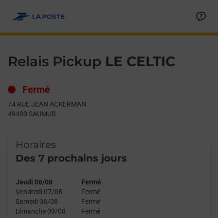
Le lien s'ouvre dans un nouvel onglet
Allez au contenu
Day of the Week
Get directions to Relais Pickup at 74 RUE JEAN ACKERMAN S
Hours
Relais Pickup
LE CELTIC
Fermé
74 RUE JEAN ACKERMAN
49400
SAUMUR
Horaires
Des 7 prochains jours
Jeudi 06/08
Fermé
Vendredi 07/08
Fermé
Samedi 08/08
Fermé
Dimanche 09/08
Fermé