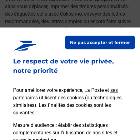
sans vous déplacer, imprimer des timbres personnalisés,
des étiquettes colis avec Colissimo, envoyer des lettres
recommandées, des lettres simples ou encore faire suivre
votre courrier à votre nouvelle adresse. Le tout quand vous
voulez, où vous voulez.
Ne pas accepter et fermer
Découvrez toutes les offres et services en ligne de
Le respect de votre vie privée,
La Poste
notre priorité
Pour améliorer votre expérience, La Poste et
ses
partenaires
utilisent des cookies (ou technologies
similaires). Les finalités des cookies sont les
suivantes :
Mesure d’audience
: établir des statistiques
complémentaires sur l’utilisation de nos sites et