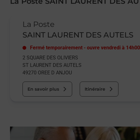
La Poste SAINT LAURENT DES AU
Le lien s'ouvre dans un nouvel onglet
La Poste
SAINT LAURENT DES AUTELS
Fermé temporairement
-
ouvre vendredi à
14h00
2 SQUARE DES OLIVIERS
ST LAURENT DES AUTELS
49270
OREE D ANJOU
En savoir plus
Itinéraire