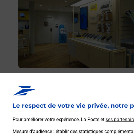
Acheter un iPhone neuf ou reconditionné
Vous recherchez un smartphone pas cher proche de ch
vous ? Découvrez notre offre de téléphones iPhone App
dans vos bureaux de Poste à SAINT LAURENT DES
Le respect de votre vie privée, notre p
AUTELS (49270) !
Pour améliorer votre expérience, La Poste et
ses partenair
En savoir plus
Mesure d’audience
: établir des statistiques complémentair