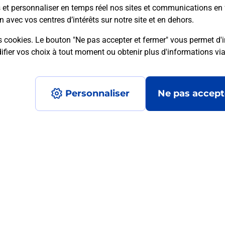
s et personnaliser en temps réel nos sites et communications en 
n avec vos centres d’intérêts sur notre site et en dehors.
s cookies. Le bouton "Ne pas accepter et fermer" vous permet d'i
mment posées
fier vos choix à tout moment ou obtenir plus d'informations vi
Personnaliser
Ne pas accept
médaillon d’alarme qu’est ce que c’est
tance classique ?
stance classique ?