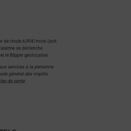
ur de chute 6,90€/mois (soit
l'alarme se déclenche
t le Bipper géolocalisé.
 aux services à la personne
 code général des impôts.
les de vente
.