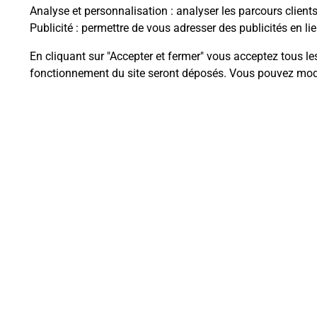
Analyse et personnalisation
: analyser les parcours client
Publicité
: permettre de vous adresser des publicités en lie
En cliquant sur "Accepter et fermer" vous acceptez tous le
Questions fréque
fonctionnement du site seront déposés. Vous pouvez modi
La téléassistance classique avec 
Comment fonctionne la téléassis
Comment est installée la téléassi