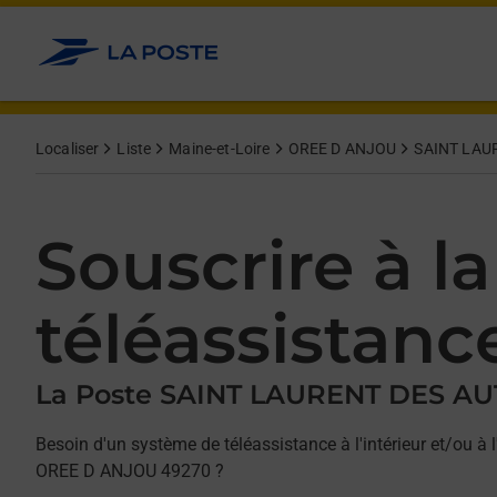
Allez au contenu
Afficher ou masquer la réponse
Afficher ou masquer la réponse
Afficher ou masquer la réponse
Localiser
Liste
Maine-et-Loire
OREE D ANJOU
SAINT LAU
Souscrire à la
téléassistanc
La Poste SAINT LAURENT DES AU
Besoin d'un système de téléassistance à l'intérieur et/ou à l
OREE D ANJOU 49270 ?