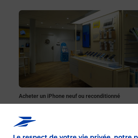
En savoir plus
Acheter un iPhone neuf ou reconditionné
Vous recherchez un smartphone pas cher proche de ch
vous ? Découvrez notre offre de téléphones iPhone App
dans vos bureaux de Poste à SAINT LAURENT DES
AUTELS (49270) !
Le respect de votre vie privée, notre p