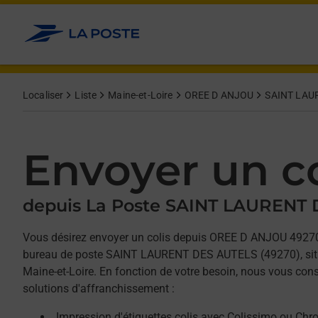
Allez au contenu
Afficher ou masquer la réponse
Afficher ou masquer la réponse
Afficher ou masquer la réponse
Localiser
Liste
Maine-et-Loire
OREE D ANJOU
SAINT LAU
Envoyer un co
depuis La Poste SAINT LAURENT
Vous désirez envoyer un colis depuis OREE D ANJOU 49270
bureau de poste SAINT LAURENT DES AUTELS (49270), sit
Maine-et-Loire. En fonction de votre besoin, nous vous cons
solutions d'affranchissement :
Impression d'étiquettes colis avec Colissimo ou Chr