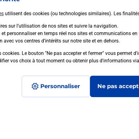
es
utilisent des cookies (ou technologies similaires). Les finalité
En savoir plus
es sur l’utilisation de nos sites et suivre la navigation.
s et personnaliser en temps réel nos sites et communications en 
n avec vos centres d’intérêts sur notre site et en dehors.
mment posées
s cookies. Le bouton "Ne pas accepter et fermer" vous permet d'i
fier vos choix à tout moment ou obtenir plus d'informations vi
é en ligne depuis votre boîte aux let
Personnaliser
Ne pas accept
re un retour chez un e-commerçant s
 prix ?