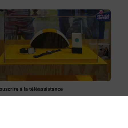
n savoir plus
ouscrire à la téléassistance
esoin d’un système de téléassistance à l’intérieur et/ou
 l’extérieur de votre domicile ? Découvrez les offres
éléalarme dans votre bureau de Poste à SAINT
AURENT DES AUTELS.