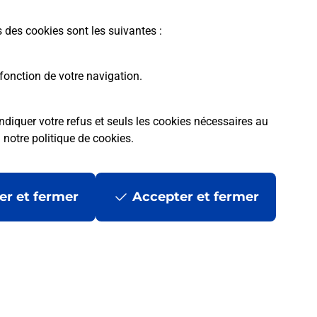
En savoir plus
s des cookies sont les suivantes :
fonction de votre navigation.
ndiquer votre refus et seuls les cookies nécessaires au
a
notre politique de cookies
.
tres ?
er et fermer
Accepter et fermer
ans se déplacer ?