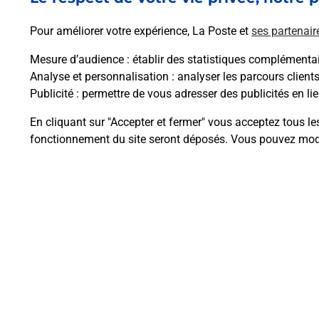
En savoir plus
Pour améliorer votre expérience, La Poste et
ses partenair
Mesure d’audience
: établir des statistiques complémentair
Analyse et personnalisation
: analyser les parcours client
Publicité
: permettre de vous adresser des publicités en lie
Questions fréque
En cliquant sur "Accepter et fermer" vous acceptez tous le
fonctionnement du site seront déposés. Vous pouvez modi
Comment retourner un colis achet
Comment envoyer un colis ou fai
Envoyer un petit colis au meilleur