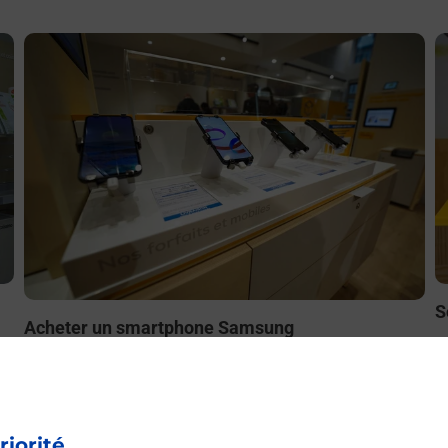
En savoir plus
E
S
Acheter un smartphone Samsung
ez
B
Vous recherchez un smartphone pas cher proche de chez
le
à
vous ? Découvrez notre offre de téléphones mobiles
t
Samsung dans vos bureaux de Poste à SAINT LAURENT
L
DES AUTELS (49270) !
riorité