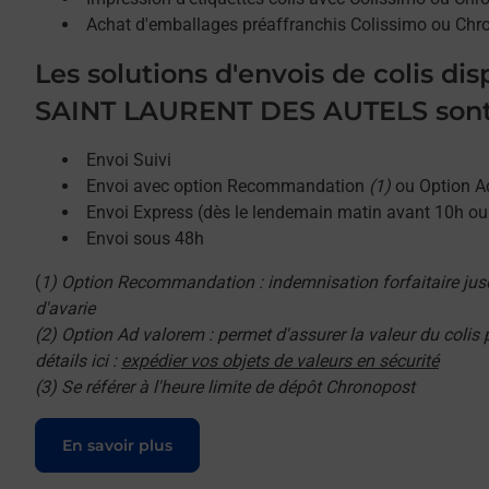
Achat d'emballages préaffranchis Colissimo ou Chr
Les solutions d'envois de colis di
SAINT LAURENT DES AUTELS sont
Envoi Suivi
Envoi avec option Recommandation
(1)
ou Option A
Envoi Express (dès le lendemain matin avant 10h o
Envoi sous 48h
(
1) Option Recommandation : indemnisation forfaitaire jus
d'avarie
(2) Option Ad valorem : permet d'assurer la valeur du colis
détails ici :
expédier vos objets de valeurs en sécurité
(3) Se référer à l'heure limite de dépôt Chronopost
Le lien s'ouvre dans un nouvel onglet
En savoir plus