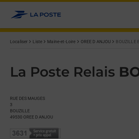
Le lien s'ouvre dans un nouvel onglet
Allez au contenu
Day of the Week
Get directions to La Poste Relais at RUE DES MAUGES OREE D
Hours
Localiser
Liste
Maine-et-Loire
OREE D ANJOU
BOUZILLE 
La Poste Relais
BO
RUE DES MAUGES
3
BOUZILLE
49530
OREE D ANJOU