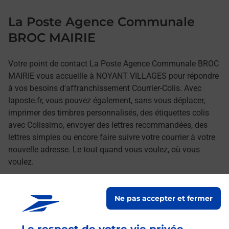
La Poste Agence Communale
BROC MAIRIE
Votre point de contact La Poste Agence Communale BROC
MAIRIE vous accueille à NOYANT VILLAGES pour répondre
à vos besoins d'affranchissement Courrier-Colis. Avec
laposte.fr, vous pouvez également, sans vous déplacer,
imprimer des timbres personnalisés, des étiquettes colis
avec Colissimo, envoyer des lettres recommandées, des
lettres simples ou encore faire suivre votre courrier à votre
nouvelle adresse. Le tout quand vous voulez, où vous
voulez.
Retrouvez toutes nos offres en ligne sur notre site
Ne pas accepter et fermer