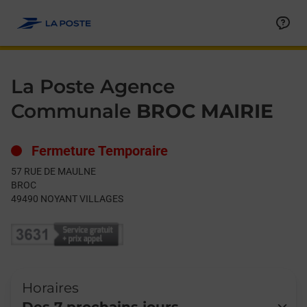
Le lien s'ouvre dans un nouvel onglet
Allez au contenu
Day of the Week
Get directions to La Poste Agence Communale at 57 RUE DE
Hours
La Poste Agence
Communale
BROC MAIRIE
Fermeture Temporaire
57 RUE DE MAULNE
BROC
49490
NOYANT VILLAGES
Horaires