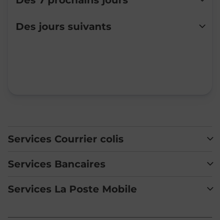
Des 7 prochains jours
Lundi
Fermé
Des jours suivants
Mardi
Fermé
Mercredi
Fermé
Jeudi
Fermé
Vendredi
Fermé
Samedi
Fermé
Dimanche
Fermé
Services Courrier colis
Services Bancaires
Services La Poste Mobile