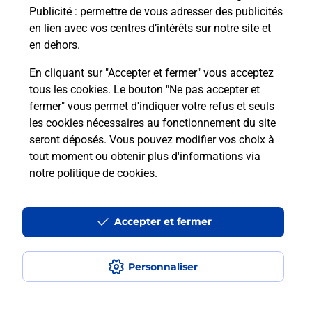
Publicité
: permettre de vous adresser des publicités
Comment est installée la
en lien avec vos centres d’intérêts sur notre site et
téléassistance classique ?
en dehors.
En cliquant sur "Accepter et fermer" vous acceptez
tous les cookies. Le bouton "Ne pas accepter et
Localiser
Liste
Liste - téléassistance
fermer" vous permet d'indiquer votre refus et seuls
Maine-et-Loire - téléassistance
Montreuil Bellay - téléassistance
les cookies nécessaires au fonctionnement du site
seront déposés. Vous pouvez modifier vos choix à
tout moment ou obtenir plus d'informations via
notre politique de cookies
.
Plan du site
Accessibilité : partiellement conforme
Accepter et fermer
Conditions contractuelles
Personnaliser
Mentions légales