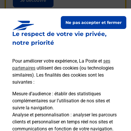
Je découvre
Ne pas accepter et fermer
Le respect de votre vie privée,
Questions fréquemment
notre priorité
posées
Pour améliorer votre expérience, La Poste et
ses
partenaires
utilisent des cookies (ou technologies
La téléassistance classique avec
similaires). Les finalités des cookies sont les
médaillon d’alarme qu’est ce que
suivantes :
c’est ?
Mesure d’audience
: établir des statistiques
complémentaires sur l’utilisation de nos sites et
Comment fonctionne la
suivre la navigation.
téléassistance classique ?
Analyse et personnalisation
: analyser les parcours
clients et personnaliser en temps réel nos sites et
communications en fonction de votre navigation.