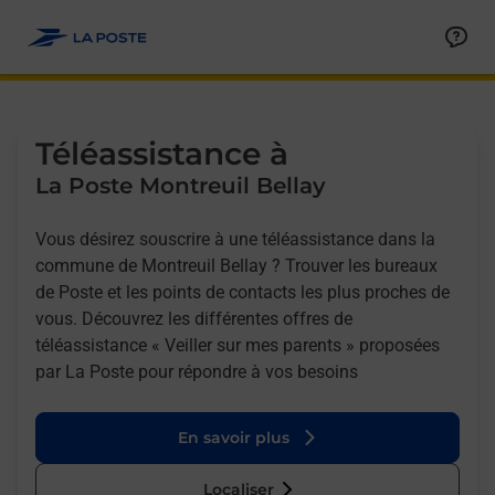
Allez au contenu
Afficher ou masquer la réponse
Afficher ou masquer la réponse
Afficher ou masquer la réponse
Téléassistance à
La Poste Montreuil Bellay
Vous désirez souscrire à une téléassistance dans la
commune de Montreuil Bellay ? Trouver les bureaux
de Poste et les points de contacts les plus proches de
vous. Découvrez les différentes offres de
téléassistance « Veiller sur mes parents » proposées
par La Poste pour répondre à vos besoins
En savoir plus
Localiser