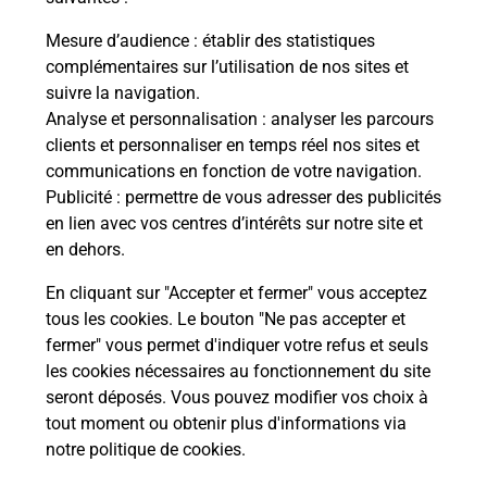
La Poste
Mesure d’audience
: établir des statistiques
en ligne
complémentaires sur l’utilisation de nos sites et
suivre la navigation.
Ouvert 24h/24
Analyse et personnalisation
: analyser les parcours
clients et personnaliser en temps réel nos sites et
En savoir plus
communications en fonction de votre navigation.
Publicité
: permettre de vous adresser des publicités
en lien avec vos centres d’intérêts sur notre site et
Recherchez un autre point de contact
en dehors.
En cliquant sur "Accepter et fermer" vous acceptez
tous les cookies. Le bouton "Ne pas accepter et
Localiser
Liste
Maine-et-Loire
MONTREUIL BELLAY
fermer" vous permet d'indiquer votre refus et seuls
CONSIGNE POINT VERT MONTREUIL
les cookies nécessaires au fonctionnement du site
seront déposés. Vous pouvez modifier vos choix à
tout moment ou obtenir plus d'informations via
notre politique de cookies
.
Plan du site