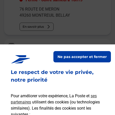
76 ROUTE DE MERON
49260
MONTREUIL BELLAY
En savoir plus
La Poste
MONTREUIL BELLAY
Ne pas accepter et fermer
Fermeture Temporaire
Le respect de votre vie privée,
130 BOULEVARD DE L ARDILLER
49260
MONTREUIL BELLAY
notre priorité
En savoir plus
Pour améliorer votre expérience, La Poste et
ses
partenaires
utilisent des cookies (ou technologies
Malin !
similaires). Les finalités des cookies sont les
suivantes :