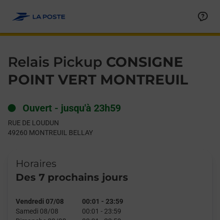
Le lien s'ouvre dans un nouvel onglet
Allez au contenu
Day of the Week
Get directions to Relais Pickup at RUE DE LOUDUN MONTREUIL
Hours
Relais Pickup
CONSIGNE
POINT VERT MONTREUIL
Ouvert
-
jusqu'à
23h59
RUE DE LOUDUN
49260
MONTREUIL BELLAY
Horaires
Des 7 prochains jours
Vendredi 07/08
00:01
-
23:59
Samedi 08/08
00:01
-
23:59