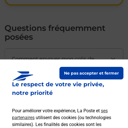
Questions fréquemment
posées
Comment envoyer mon colis de
chez moi ?
Ne pas accepter et fermer
Le respect de votre vie privée,
Est-il possible d’acheter un
notre priorité
emballage directement depuis un
bureau de Poste ?
Pour améliorer votre expérience, La Poste et
ses
partenaires
utilisent des cookies (ou technologies
Comment demander une
similaires). Les finalités des cookies sont les