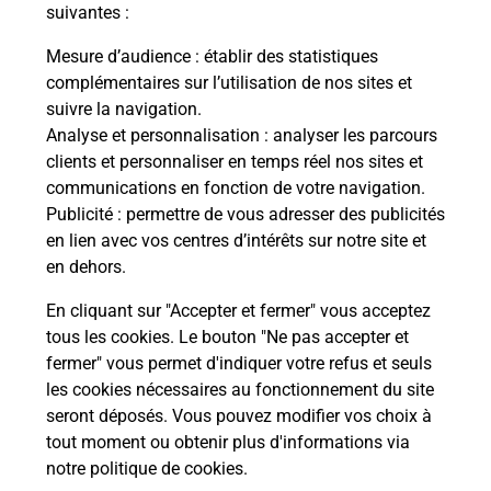
modification de livraison ?
suivantes :
Mesure d’audience
: établir des statistiques
complémentaires sur l’utilisation de nos sites et
Comment La Poste participe-t-elle
suivre la navigation.
à votre sécurité au quotidien ?
Analyse et personnalisation
: analyser les parcours
clients et personnaliser en temps réel nos sites et
communications en fonction de votre navigation.
Puis-je passer mon code de la route
Publicité
: permettre de vous adresser des publicités
avec La Poste et sous quelles
en lien avec vos centres d’intérêts sur notre site et
conditions ?
en dehors.
En cliquant sur "Accepter et fermer" vous acceptez
tous les cookies. Le bouton "Ne pas accepter et
fermer" vous permet d'indiquer votre refus et seuls
Localiser
Liste
Maine-et-Loire
MONTILLIERS
les cookies nécessaires au fonctionnement du site
seront déposés. Vous pouvez modifier vos choix à
tout moment ou obtenir plus d'informations via
notre politique de cookies
.