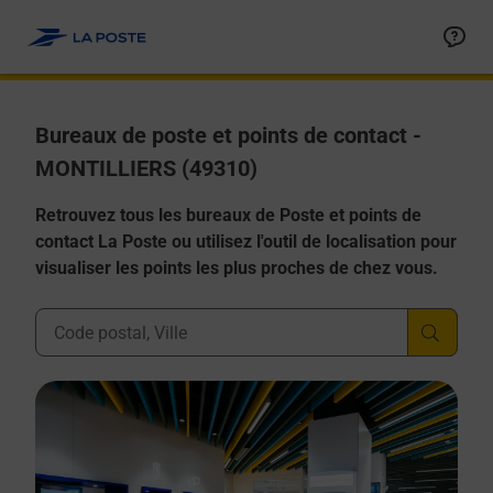
Allez au contenu
Afficher ou masquer la réponse
Afficher ou masquer la réponse
Afficher ou masquer la réponse
Afficher ou masquer la réponse
Afficher ou masquer la réponse
Bureaux de poste et points de contact -
MONTILLIERS (49310)
Retrouvez tous les bureaux de Poste et points de
contact La Poste ou utilisez l'outil de localisation pour
visualiser les points les plus proches de chez vous.
Ville, Département, Code Postal