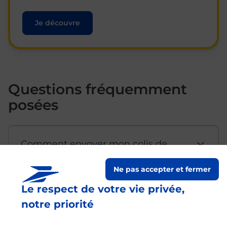
Je découvre
Questions fréquemment
posées
Comment envoyer mon colis de
chez moi ?
Ne pas accepter et fermer
Le respect de votre vie privée,
Est-il possible d’acheter un
notre priorité
emballage directement depuis un
bureau de Poste ?