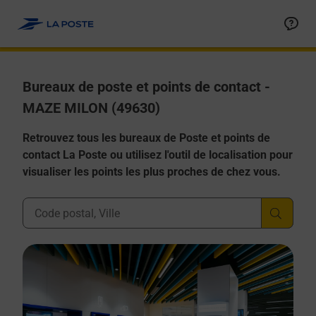
Allez au contenu
Afficher ou masquer la réponse
Afficher ou masquer la réponse
Afficher ou masquer la réponse
Afficher ou masquer la réponse
Afficher ou masquer la réponse
Bureaux de poste et points de contact -
MAZE MILON (49630)
Retrouvez tous les bureaux de Poste et points de
contact La Poste ou utilisez l'outil de localisation pour
visualiser les points les plus proches de chez vous.
Ville, Département, Code Postal