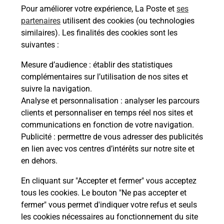
Pour améliorer votre expérience, La Poste et
ses
partenaires
utilisent des cookies (ou technologies
Comment demander une
similaires). Les finalités des cookies sont les
modification de livraison ?
suivantes :
Mesure d’audience
: établir des statistiques
complémentaires sur l’utilisation de nos sites et
Comment La Poste participe-t-elle
suivre la navigation.
à votre sécurité au quotidien ?
Analyse et personnalisation
: analyser les parcours
clients et personnaliser en temps réel nos sites et
communications en fonction de votre navigation.
Puis-je passer mon code de la route
Publicité
: permettre de vous adresser des publicités
avec La Poste et sous quelles
en lien avec vos centres d’intérêts sur notre site et
conditions ?
en dehors.
En cliquant sur "Accepter et fermer" vous acceptez
tous les cookies. Le bouton "Ne pas accepter et
fermer" vous permet d'indiquer votre refus et seuls
Localiser
Liste
Maine-et-Loire
MAZE MILON
les cookies nécessaires au fonctionnement du site