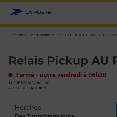
Le lien s'ouvre dans un nouvel onglet
Allez au contenu
Day of the Week
Get directions to Relais Pickup at 11 RUE DES MAGNOLIAS LO
Hours
Localiser
Liste
Maine-et-Loire
LOIRE AUTHION
AU P TIT 
Relais Pickup
AU 
Fermé
-
ouvre vendredi à
06h30
11 RUE DES MAGNOLIAS
49630
LOIRE AUTHION
Horaires
Des 7 prochains jours