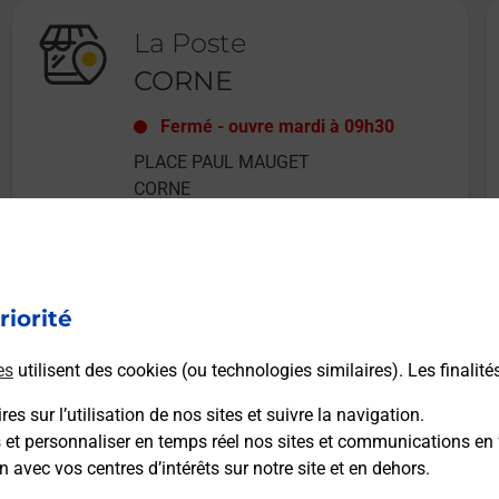
La Poste
CORNE
Fermé
-
ouvre mardi à
09h30
PLACE PAUL MAUGET
CORNE
49630
LOIRE AUTHION
riorité
En savoir plus
es
utilisent des cookies (ou technologies similaires). Les finalité
es sur l’utilisation de nos sites et suivre la navigation.
s et personnaliser en temps réel nos sites et communications en 
n avec vos centres d’intérêts sur notre site et en dehors.
Recherchez un autre point de contact