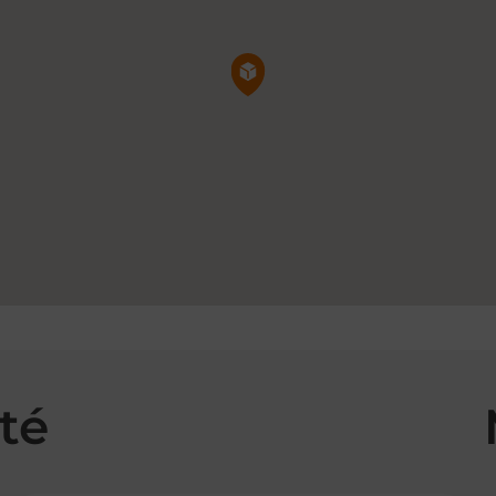
Pin de la carte
té