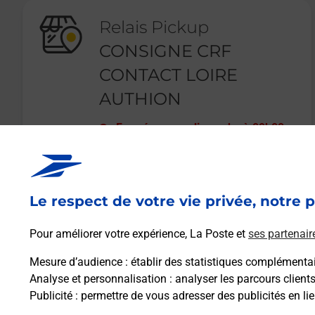
Relais Pickup
CONSIGNE CRF
CONTACT LOIRE
AUTHION
Fermé
-
ouvre dimanche à
09h00
11 RUE DE BELLEVUE
49630
LOIRE AUTHION
Le respect de votre vie privée, notre p
En savoir plus
Pour améliorer votre expérience, La Poste et
ses partenair
Mesure d’audience
: établir des statistiques complémentair
Analyse et personnalisation
: analyser les parcours client
Publicité
: permettre de vous adresser des publicités en lie