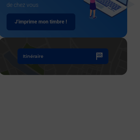
de chez vous
J'imprime mon timbre !
Itinéraire