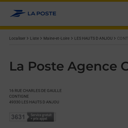
Le lien s'ouvre dans un nouvel onglet
Allez au contenu
Day of the Week
Get directions to La Poste Agence Communale at 16 RUE CH
Hours
Localiser
Liste
Maine-et-Loire
LES HAUTS D ANJOU
CONT
La Poste Agence
16 RUE CHARLES DE GAULLE
CONTIGNE
49330
LES HAUTS D ANJOU