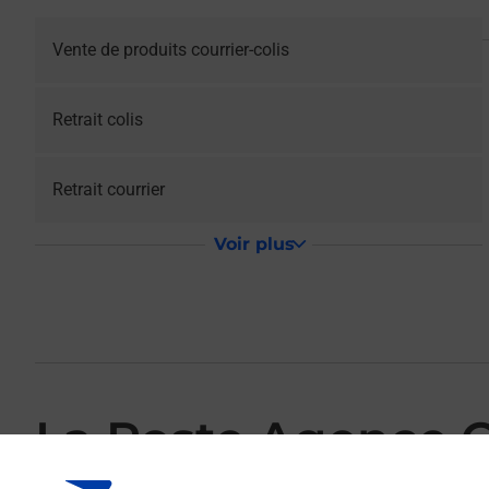
Vente de produits courrier-colis
Retrait colis
Retrait courrier
Voir plus
La Poste Agence