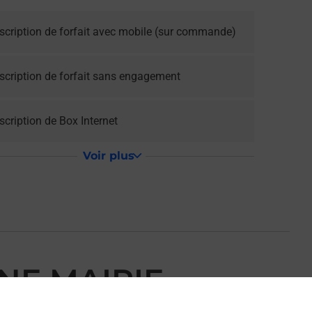
scription de forfait avec mobile (sur commande)
scription de forfait sans engagement
cription de Box Internet
Voir plus
NE MAIRIE