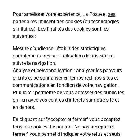
49360
SOMLOIRE
Pour améliorer votre expérience, La Poste et
ses
En savoir plus
partenaires
utilisent des cookies (ou technologies
similaires). Les finalités des cookies sont les
Malin !
suivantes :
Mesure d’audience
: établir des statistiques
La Poste
complémentaires sur l’utilisation de nos sites et
en ligne
suivre la navigation.
Analyse et personnalisation
: analyser les parcours
Ouvert 24h/24
clients et personnaliser en temps réel nos sites et
communications en fonction de votre navigation.
En savoir plus
Publicité
: permettre de vous adresser des publicités
en lien avec vos centres d’intérêts sur notre site et
en dehors.
Recherchez un autre point de contact
En cliquant sur "Accepter et fermer" vous acceptez
tous les cookies. Le bouton "Ne pas accepter et
fermer" vous permet d'indiquer votre refus et seuls