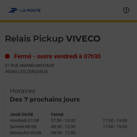
Le lien s'ouvre dans un nouvel onglet
Allez au contenu
Day of the Week
Get directions to Relais Pickup at 27 RUE AMAND MICHAUD L
Hours
Relais Pickup
VIVECO
Fermé
-
ouvre vendredi à
07h30
27 RUE AMAND MICHAUD
49360
LES CERQUEUX
Horaires
Des 7 prochains jours
Jeudi 06/08
Fermé
Vendredi 07/08
07:30
-
13:30
17:00
-
19:00
Samedi 08/08
08:30
-
12:00
17:00
-
19:00
Dimanche 09/08
08:30
-
12:00