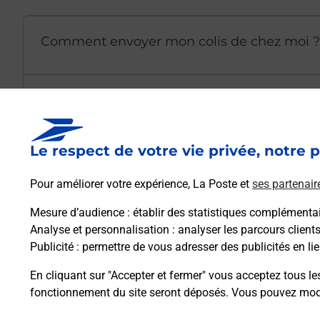
Comment envoyer mon colis de chez moi ?
Est-il possible d’acheter un emballage dir
Le respect de votre vie privée, notre p
Comment demander une modification de li
Pour améliorer votre expérience, La Poste et
ses partenair
Mesure d’audience
: établir des statistiques complémentair
Comment La Poste participe-t-elle à votre 
Analyse et personnalisation
: analyser les parcours client
Publicité
: permettre de vous adresser des publicités en lie
Puis-je passer mon code de la route avec La
En cliquant sur "Accepter et fermer" vous acceptez tous le
fonctionnement du site seront déposés. Vous pouvez modi