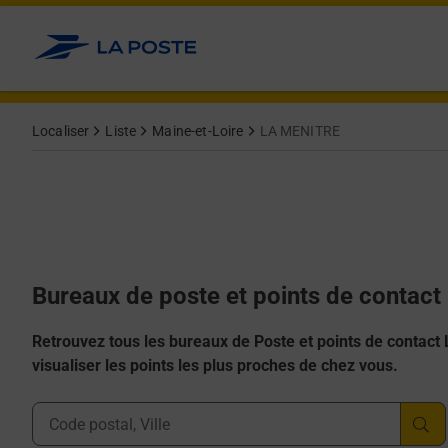
Allez au contenu
Afficher ou masquer la réponse
Afficher ou masquer la réponse
Afficher ou masquer la réponse
Afficher ou masquer la réponse
Afficher ou masquer la réponse
Localiser
Liste
Maine-et-Loire
LA MENITRE
Bureaux de poste et points de contac
Retrouvez tous les bureaux de Poste et points de contact La
visualiser les points les plus proches de chez vous.
Ville, Département, Code Postal