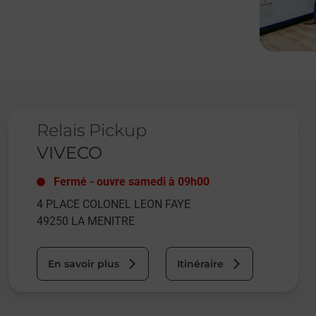
Le lien s'ouvre dans un nouvel onglet
Relais Pickup
VIVECO
Fermé
-
ouvre samedi à
09h00
4 PLACE COLONEL LEON FAYE
49250
LA MENITRE
En savoir plus
Itinéraire