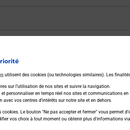
ectement depuis un bureau de Poste ?
riorité
vraison ?
es
utilisent des cookies (ou technologies similaires). Les finalité
es sur l’utilisation de nos sites et suivre la navigation.
sécurité au quotidien ?
s et personnaliser en temps réel nos sites et communications en 
n avec vos centres d’intérêts sur notre site et en dehors.
 Poste et sous quelles conditions ?
s cookies. Le bouton "Ne pas accepter et fermer" vous permet d'i
fier vos choix à tout moment ou obtenir plus d'informations vi