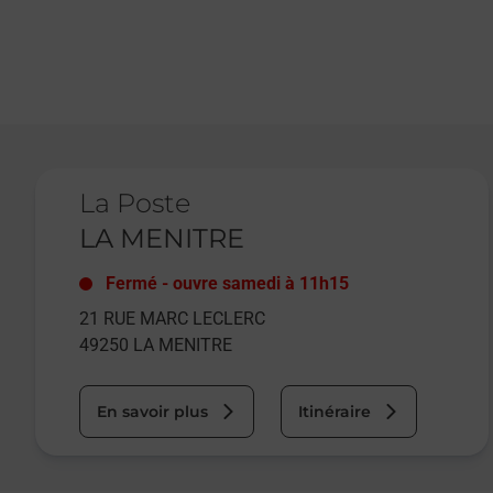
Le lien s'ouvre dans un nouvel onglet
La Poste
LA MENITRE
Fermé
-
ouvre samedi à
11h15
21 RUE MARC LECLERC
49250
LA MENITRE
En savoir plus
Itinéraire