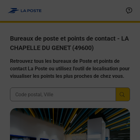
Allez au contenu
Afficher ou masquer la réponse
Afficher ou masquer la réponse
Afficher ou masquer la réponse
Afficher ou masquer la réponse
Afficher ou masquer la réponse
Bureaux de poste et points de contact - LA
CHAPELLE DU GENET (49600)
Retrouvez tous les bureaux de Poste et points de
contact La Poste ou utilisez l'outil de localisation pour
visualiser les points les plus proches de chez vous.
Ville, Département, Code Postal