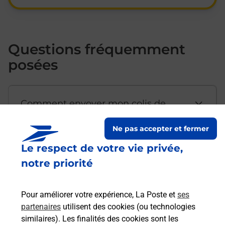
Questions fréquemment
posées
Comment envoyer mon colis de
chez moi ?
Ne pas accepter et fermer
Le respect de votre vie privée,
Est-il possible d’acheter un
notre priorité
emballage directement depuis un
bureau de Poste ?
Pour améliorer votre expérience, La Poste et
ses
partenaires
utilisent des cookies (ou technologies
Comment demander une
similaires). Les finalités des cookies sont les