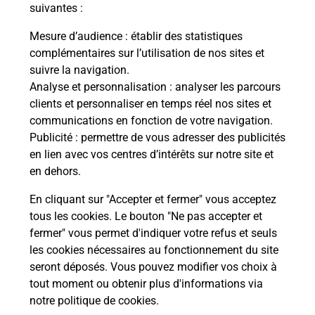
modification de livraison ?
suivantes :
Mesure d’audience
: établir des statistiques
complémentaires sur l’utilisation de nos sites et
Comment La Poste participe-t-elle
suivre la navigation.
à votre sécurité au quotidien ?
Analyse et personnalisation
: analyser les parcours
clients et personnaliser en temps réel nos sites et
communications en fonction de votre navigation.
Puis-je passer mon code de la route
Publicité
: permettre de vous adresser des publicités
avec La Poste et sous quelles
en lien avec vos centres d’intérêts sur notre site et
conditions ?
en dehors.
En cliquant sur "Accepter et fermer" vous acceptez
tous les cookies. Le bouton "Ne pas accepter et
fermer" vous permet d'indiquer votre refus et seuls
Localiser
Liste
Maine-et-Loire
LA CHAPELLE DU GENET
les cookies nécessaires au fonctionnement du site
seront déposés. Vous pouvez modifier vos choix à
tout moment ou obtenir plus d'informations via
notre politique de cookies
.