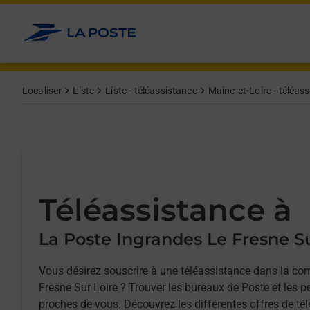
Allez au contenu
Afficher ou masquer la réponse
Afficher ou masquer la réponse
Afficher ou masquer la réponse
Localiser
Liste
Liste - téléassistance
Maine-et-Loire - téléas
Téléassistance à
La Poste Ingrandes Le Fresne Su
Vous désirez souscrire à une téléassistance dans la c
Fresne Sur Loire ? Trouver les bureaux de Poste et les p
proches de vous. Découvrez les différentes offres de tél