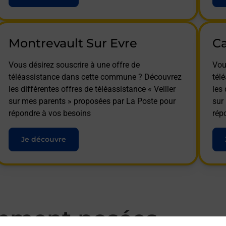
Montrevault Sur Evre
C
Vous désirez souscrire à une offre de
Vou
téléassistance dans cette commune ? Découvrez
tél
les différentes offres de téléassistance « Veiller
les 
sur mes parents » proposées par La Poste pour
sur
répondre à vos besoins
rép
Je découvre
mment posées