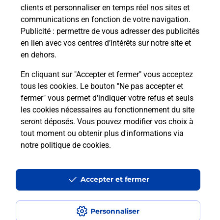
clients et personnaliser en temps réel nos sites et
communications en fonction de votre navigation.
Puis-je passer mon code de la route
Publicité
: permettre de vous adresser des publicités
avec La Poste et sous quelles
en lien avec vos centres d’intérêts sur notre site et
conditions ?
en dehors.
En cliquant sur "Accepter et fermer" vous acceptez
tous les cookies. Le bouton "Ne pas accepter et
fermer" vous permet d'indiquer votre refus et seuls
Localiser
Liste
Maine-et-Loire
GENNES VAL DE LOIRE
les cookies nécessaires au fonctionnement du site
seront déposés. Vous pouvez modifier vos choix à
tout moment ou obtenir plus d'informations via
notre politique de cookies
.
Plan du site
Accessibilité : partiellement conforme
Accepter et fermer
Conditions contractuelles
Personnaliser