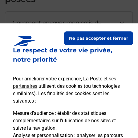
Comment envoyer mon colis de
chez moi ?
Ne pas accepter et fermer
Le respect de votre vie privée,
Est-il possible d’acheter un
notre priorité
emballage directement depuis un
bureau de Poste ?
Pour améliorer votre expérience, La Poste et
ses
partenaires
utilisent des cookies (ou technologies
Comment demander une
similaires). Les finalités des cookies sont les
modification de livraison ?
suivantes :
Mesure d’audience
: établir des statistiques
complémentaires sur l’utilisation de nos sites et
Comment La Poste participe-t-elle
suivre la navigation.
à votre sécurité au quotidien ?
Analyse et personnalisation
: analyser les parcours