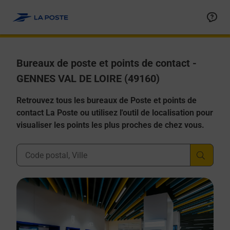
Allez au contenu
Afficher ou masquer la réponse
Afficher ou masquer la réponse
Afficher ou masquer la réponse
Afficher ou masquer la réponse
Afficher ou masquer la réponse
Bureaux de poste et points de contact -
GENNES VAL DE LOIRE (49160)
Retrouvez tous les bureaux de Poste et points de
contact La Poste ou utilisez l'outil de localisation pour
visualiser les points les plus proches de chez vous.
Ville, Département, Code Postal