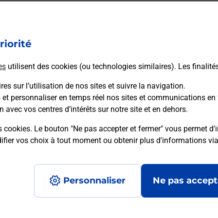
ectement depuis un bureau de Poste ?
riorité
vraison ?
es
utilisent des cookies (ou technologies similaires). Les finalité
es sur l’utilisation de nos sites et suivre la navigation.
sécurité au quotidien ?
s et personnaliser en temps réel nos sites et communications en 
n avec vos centres d’intérêts sur notre site et en dehors.
 Poste et sous quelles conditions ?
s cookies. Le bouton "Ne pas accepter et fermer" vous permet d'i
fier vos choix à tout moment ou obtenir plus d'informations vi
Personnaliser
Ne pas accept
Accessibilité : partiellement conforme
Conditions contractuel