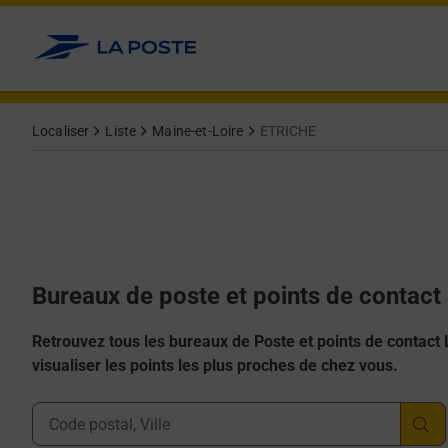
Allez au contenu
Afficher ou masquer la réponse
Afficher ou masquer la réponse
Afficher ou masquer la réponse
Afficher ou masquer la réponse
Afficher ou masquer la réponse
Localiser
Liste
Maine-et-Loire
ETRICHE
Bureaux de poste et points de contac
Retrouvez tous les bureaux de Poste et points de contact La
visualiser les points les plus proches de chez vous.
Ville, Département, Code Postal