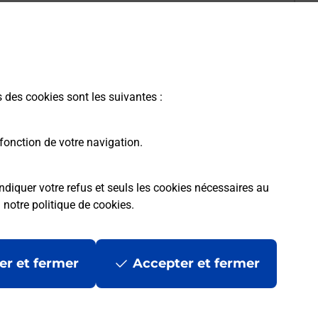
s des cookies sont les suivantes :
fonction de votre navigation.
ndiquer votre refus et seuls les cookies nécessaires au
a
notre politique de cookies
.
er et fermer
Accepter et fermer
les
Mentions légales
Données personnelles et cookies