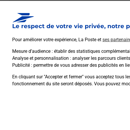
Est-il possible d’acheter un emballage dir
Le respect de votre vie privée, notre p
Comment demander une modification de li
Pour améliorer votre expérience, La Poste et
ses partenair
Mesure d’audience
: établir des statistiques complémentair
Comment La Poste participe-t-elle à votre 
Analyse et personnalisation
: analyser les parcours client
Publicité
: permettre de vous adresser des publicités en lie
Puis-je passer mon code de la route avec La
En cliquant sur "Accepter et fermer" vous acceptez tous le
fonctionnement du site seront déposés. Vous pouvez modi
Plan du site