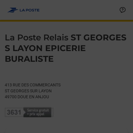
Le lien s'ouvre dans un nouvel onglet
Allez au contenu
Day of the Week
Get directions to La Poste Relais at 413 RUE DES COMMERC
Hours
La Poste Relais
ST GEORGES
S LAYON EPICERIE
BURALISTE
413 RUE DES COMMERCANTS
ST GEORGES SUR LAYON
49700
DOUE EN ANJOU