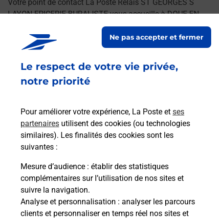
Votre point de contact La Poste Relais ST GEORGES S
LAYON EPICERIE BURALISTE vous accueille à DOUE EN
ANJOU pour répondre à vos besoins d'affranchissement
Ne pas accepter et fermer
Courrier-Colis.
Le respect de votre vie privée,
Retrouvez toutes nos offres en ligne sur notre site
notre priorité
Pour améliorer votre expérience, La Poste et
ses
partenaires
utilisent des cookies (ou technologies
similaires). Les finalités des cookies sont les
suivantes :
Mesure d’audience
: établir des statistiques
complémentaires sur l’utilisation de nos sites et
suivre la navigation.
Analyse et personnalisation
: analyser les parcours
clients et personnaliser en temps réel nos sites et