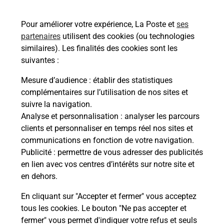
49300
CHOLET
Pour améliorer votre expérience, La Poste et
ses
En savoir plus
partenaires
utilisent des cookies (ou technologies
similaires). Les finalités des cookies sont les
Malin !
suivantes :
Mesure d’audience
: établir des statistiques
La Poste
complémentaires sur l’utilisation de nos sites et
en ligne
suivre la navigation.
Analyse et personnalisation
: analyser les parcours
Ouvert 24h/24
clients et personnaliser en temps réel nos sites et
communications en fonction de votre navigation.
En savoir plus
Publicité
: permettre de vous adresser des publicités
en lien avec vos centres d’intérêts sur notre site et
en dehors.
Recherchez un autre point de contact
En cliquant sur "Accepter et fermer" vous acceptez
tous les cookies. Le bouton "Ne pas accepter et
fermer" vous permet d'indiquer votre refus et seuls