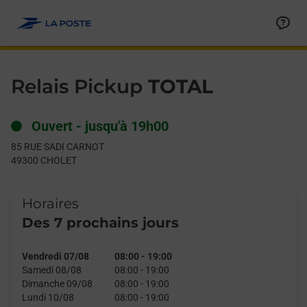
Le lien s'ouvre dans un nouvel onglet
Allez au contenu
Day of the Week
Get directions to Relais Pickup at 85 RUE SADI CARNOT CHOLE
Hours
Relais Pickup
TOTAL
Ouvert
-
jusqu'à
19h00
85 RUE SADI CARNOT
49300
CHOLET
Horaires
Des 7 prochains jours
Vendredi 07/08
08:00
-
19:00
Samedi 08/08
08:00
-
19:00
Dimanche 09/08
08:00
-
19:00
Lundi 10/08
08:00
-
19:00