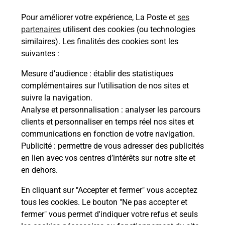
ou moto au Bureau La Poste - CHOLET Travot
Pour améliorer votre expérience, La Poste et
ses
(49300) ? Découvrez l'offre proposée par La Poste.
partenaires
utilisent des cookies (ou technologies
similaires). Les finalités des cookies sont les
En savoir plus
Je réserve
suivantes :
En savoir plus
Mesure d’audience
: établir des statistiques
Permis Bateau
complémentaires sur l’utilisation de nos sites et
Vous cherchez à passer votre permis bateau à
suivre la navigation.
Cholet (49300) ? Découvrez l'offre proposée par La
Analyse et personnalisation
: analyser les parcours
Poste.
clients et personnaliser en temps réel nos sites et
communications en fonction de votre navigation.
Publicité
En savoir plus
: permettre de vous adresser des publicités
en lien avec vos centres d’intérêts sur notre site et
en dehors.
Je réserve ma session
En cliquant sur "Accepter et fermer" vous acceptez
tous les cookies. Le bouton "Ne pas accepter et
fermer" vous permet d'indiquer votre refus et seuls
Localiser
Liste
Maine-et-Loire
CHOLET
CHOLET TRAVOT