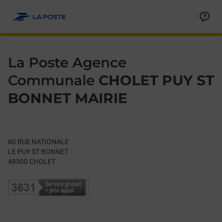
Le lien s'ouvre dans un nouvel onglet
Allez au contenu
Day of the Week
Get directions to La Poste Agence Communale at 60 RUE NAT
Hours
La Poste Agence
Communale
CHOLET PUY ST
BONNET MAIRIE
60 RUE NATIONALE
LE PUY ST BONNET
49300
CHOLET