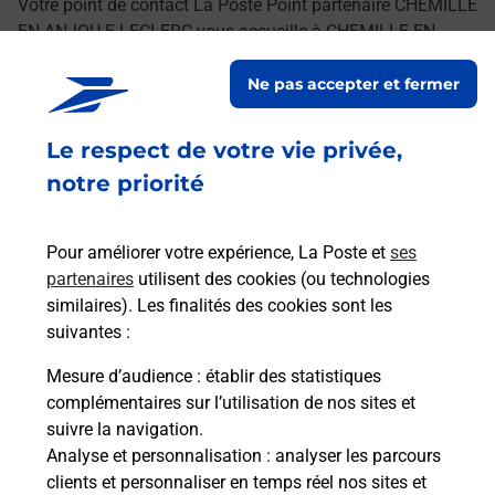
Votre point de contact La Poste Point partenaire CHEMILLE
EN ANJOU E.LECLERC vous accueille à CHEMILLE EN
ANJOU pour répondre à vos besoins d'affranchissement
Ne pas accepter et fermer
Courrier-Colis.
Le respect de votre vie privée,
Retrouvez toutes nos offres en ligne sur notre site
notre priorité
Pour améliorer votre expérience, La Poste et
ses
partenaires
utilisent des cookies (ou technologies
similaires). Les finalités des cookies sont les
suivantes :
Mesure d’audience
: établir des statistiques
complémentaires sur l’utilisation de nos sites et
suivre la navigation.
Analyse et personnalisation
: analyser les parcours
clients et personnaliser en temps réel nos sites et