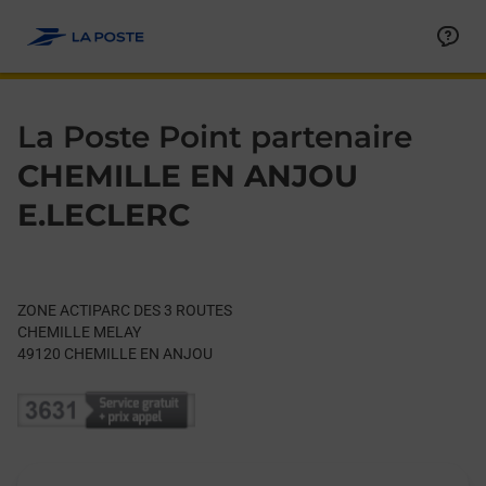
Le lien s'ouvre dans un nouvel onglet
Allez au contenu
Day of the Week
Get directions to La Poste Point partenaire at ZONE ACTIPA
Hours
La Poste Point partenaire
CHEMILLE EN ANJOU
E.LECLERC
ZONE ACTIPARC DES 3 ROUTES
CHEMILLE MELAY
49120
CHEMILLE EN ANJOU