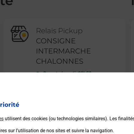
té
Relais Pickup
CONSIGNE
INTERMARCHE
CHALONNES
Ouvert
-
jusqu'à
23h59
ROUTE DE CHEMILLE
49290
CHALONNES SUR LOIRE
riorité
En savoir plus
es
utilisent des cookies (ou technologies similaires). Les finalité
es sur l’utilisation de nos sites et suivre la navigation.