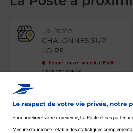
La Poste à proximi
La Poste
CHALONNES SUR
LOIRE
Fermé
-
ouvre samedi à
09h00
2 RUE DES POILUS
49290
CHALONNES SUR LOIRE
Le respect de votre vie privée, notre p
En savoir plus
Pour améliorer votre expérience, La Poste et
ses partenair
Mesure d’audience
: établir des statistiques complémentair