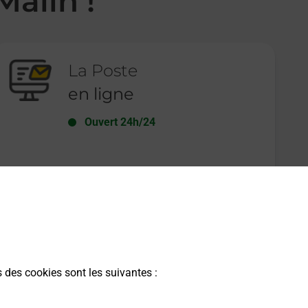
Malin !
La Poste
en ligne
Ouvert 24h/24
En savoir plus
s des cookies sont les suivantes :