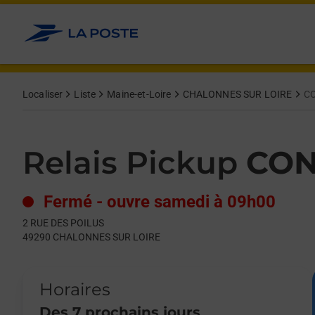
Le lien s'ouvre dans un nouvel onglet
Allez au contenu
Day of the Week
Get directions to Relais Pickup at 2 RUE DES POILUS CHALON
Hours
Localiser
Liste
Maine-et-Loire
CHALONNES SUR LOIRE
CO
Relais Pickup
CON
Fermé
-
ouvre samedi à
09h00
2 RUE DES POILUS
49290
CHALONNES SUR LOIRE
Horaires
Des 7 prochains jours