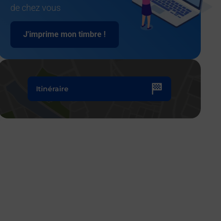
de chez vous
J'imprime mon timbre !
Itinéraire