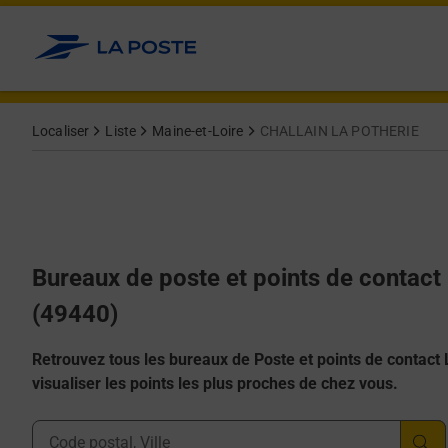
Allez au contenu
Afficher ou masquer la réponse
Afficher ou masquer la réponse
Afficher ou masquer la réponse
Afficher ou masquer la réponse
Afficher ou masquer la réponse
Localiser
Liste
Maine-et-Loire
CHALLAIN LA POTHERIE
Bureaux de poste et points de conta
(49440)
Retrouvez tous les bureaux de Poste et points de contact La
visualiser les points les plus proches de chez vous.
Ville, Département, Code Postal