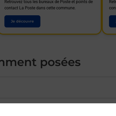
Retrouvez tous les bureaux de Poste et points de
Ret
contact La Poste dans cette commune.
con
Je découvre
mment posées
ectement depuis un bureau de Poste ?