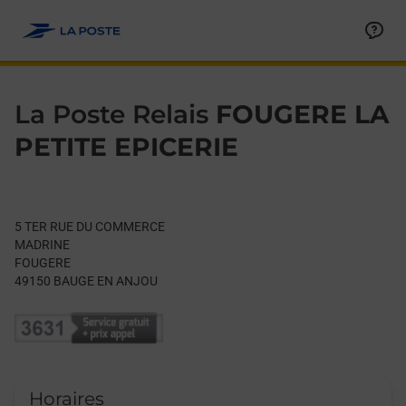
Le lien s'ouvre dans un nouvel onglet
Allez au contenu
Day of the Week
Get directions to La Poste Relais at 5 TER RUE DU COMMERC
Hours
La Poste Relais
FOUGERE LA
PETITE EPICERIE
5 TER RUE DU COMMERCE
MADRINE
FOUGERE
49150
BAUGE EN ANJOU
Horaires