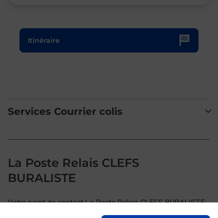
Le lien s'ouvre dans un nouvel onglet
Itinéraire
Services Courrier colis
La Poste Relais CLEFS
BURALISTE
Votre point de contact La Poste Relais CLEFS BURALISTE
vous accueille à BAUGE EN ANJOU pour répondre à vos