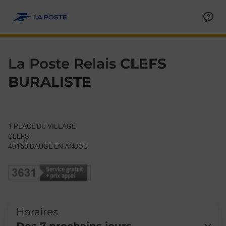
Le lien s'ouvre dans un nouvel onglet
Allez au contenu
Day of the Week
Get directions to La Poste Relais at 1 PLACE DU VILLAGE BAU
Hours
La Poste Relais
CLEFS
BURALISTE
1 PLACE DU VILLAGE
CLEFS
49150
BAUGE EN ANJOU
Horaires